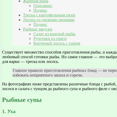
Жареная рыба
Описание:
Подача:
Треска с картофельным пюре
Лосось со свежими овощами
Подача:
Рыбные закуски
Салат из красной рыбы
Рулетики из семги
Копченый лосось с сыром
Существует множество способов приготовления рыбы, и кажды
любимый способ готовки рыбы. Но самое главное — это выбрат
для варки — треска или лосось.
Главное правило приготовления рыбных блюд — не переж
избежать неприятного запаха и горечи.
На фотографиях ниже представлены различные блюда с рыбой, к
лосося и салата с тунцом до рыбного супа и рыбного филе с о
Рыбные супы
1. Уха