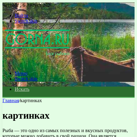
Четверг , 6 Август 2026
Войти
Switch skin
Меню
Switch skin
Искать
Главная
/
картинках
картинках
Рыба — это одно из самых полезных и вкусных продуктов,
которые можно добавить в свой рацион. Она является