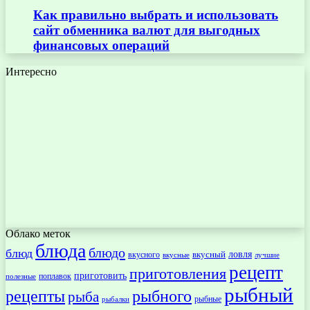
Как правильно выбрать и использовать
сайт обменника валют для выгодных
финансовых операций
Интересно
Облако меток
блюда
блюдо
блюд
ловля
вкусный
вкусного
вкусные
лучшие
рецепт
приготовления
приготовить
поплавок
полезные
рыбный
рецепты
рыбного
рыба
рыбные
рыбалки