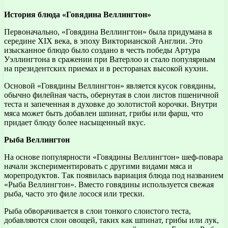
История блюда «Говядина Веллингтон»
Первоначально, «Говядина Веллингтон» была придумана в
середине XIX века, в эпоху Викторианской Англии. Это
изысканное блюдо было создано в честь победы Артура
Уэллингтона в сражении при Ватерлоо и стало популярным
на президентских приемах и в ресторанах высокой кухни.
Основой «Говядины Веллингтон» является кусок говядины,
обычно филейная часть, обернутая в слои листов пшеничной
теста и запеченная в духовке до золотистой корочки. Внутри
мяса может быть добавлен шпинат, грибы или фарш, что
придает блюду более насыщенный вкус.
Рыба Веллингтон
На основе популярности «Говядины Веллингтон» шеф-повара
начали экспериментировать с другими видами мяса и
морепродуктов. Так появилась вариация блюда под названием
«Рыба Веллингтон». Вместо говядины используется свежая
рыба, часто это филе лосося или трески.
Рыба обворачивается в слои тонкого слоистого теста,
добавляются слои овощей, таких как шпинат, грибы или лук,