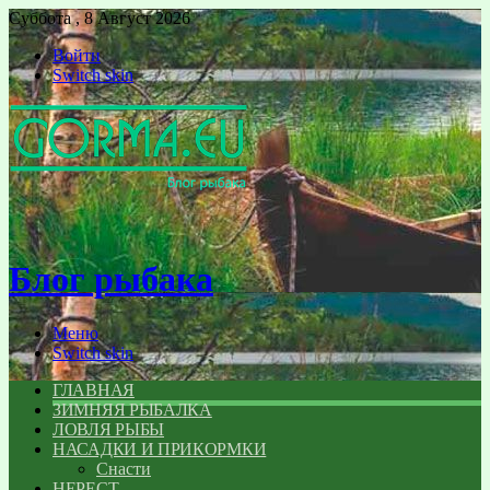
Суббота , 8 Август 2026
Войти
Switch skin
Блог рыбака
Меню
Switch skin
ГЛАВНАЯ
ЗИМНЯЯ РЫБАЛКА
ЛОВЛЯ РЫБЫ
НАСАДКИ И ПРИКОРМКИ
Снасти
НЕРЕСТ