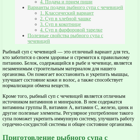
4. Подача и прием пищи
Варианты подачи рыбного супа с чечевицей
1. Классический вариант
2. Суп в хлебной чашке
3. Суп в кокотнице
4. Суп в фарфоровой тарелке
Полезные свойства рыбного супа с
чечевицей
Рыбный суп с чечевицей — это отличный вариант для тех,
кто заботится о своем здоровье и стремится к правильному
питанию. Белок, содержащийся в рыбе и чечевице, является
незаменимым строительным материалом для нашего
организма. Он помогает восстановить и укрепить мышцы,
улучшает состояние кожи и волос, а также способствует
нормализации обмена веществ.
Кроме того, рыбный суп с чечевицей является отличным
источником витаминов и минералов. В нем содержатся
витамины группы В, витамин А, витамин С, железо, цинк и
другие полезные элементы. Регулярное употребление такого
супа поможет укрепить иммунную систему, улучшить работу
сердечно-сосудистой системы и общее состояние организма.
Приготовление рыбного супа с