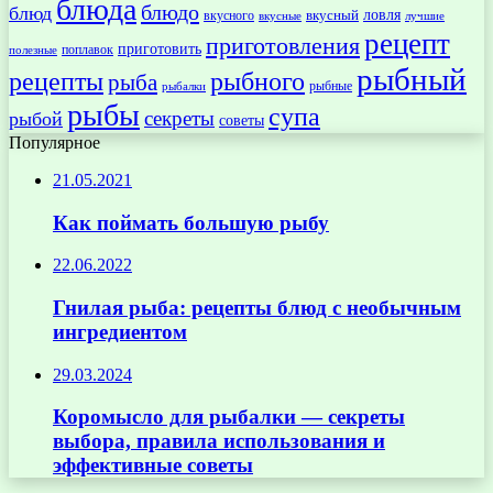
блюда
блюдо
блюд
ловля
вкусный
вкусного
вкусные
лучшие
рецепт
приготовления
приготовить
поплавок
полезные
рыбный
рецепты
рыбного
рыба
рыбные
рыбалки
рыбы
супа
секреты
рыбой
советы
Популярное
21.05.2021
Как поймать большую рыбу
22.06.2022
Гнилая рыба: рецепты блюд с необычным
ингредиентом
29.03.2024
Коромысло для рыбалки — секреты
выбора, правила использования и
эффективные советы