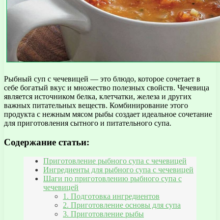
Рыбный суп с чечевицей — это блюдо, которое сочетает в
себе богатый вкус и множество полезных свойств. Чечевица
является источником белка, клетчатки, железа и других
важных питательных веществ. Комбинирование этого
продукта с нежным мясом рыбы создает идеальное сочетание
для приготовления сытного и питательного супа.
Содержание статьи:
Приготовление рыбного супа с чечевицей
Ингредиенты для рыбного супа с чечевицей
Шаги по приготовлению рыбного супа с
чечевицей
1. Подготовка ингредиентов
2. Приготовление основы для супа
3. Приготовление рыбы