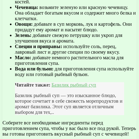
костей.
Чечевица:
возьмите зеленую или красную чечевицу.
Она обладает богатым вкусом и содержит много белка и
клетчатки.
Овощи:
добавьте в суп морковь, лук и картофель. Они
придадут ему аромат и насытят блюдо.
Зелень:
добавьте свежую петрушку или укроп для
улучшения вкуса и аромата.
Специи и приправы:
используйте соль, перец,
лавровый лист и другие специи по своему вкусу.
Масло:
добавьте немного растительного масла для
приготовления супа.
Вода или бульон:
для приготовления супа используйте
воду или готовый рыбный бульон.
Читайте также:
Базилик рыбный суп
Базилик рыбный суп — это изысканное блюдо,
которое сочетает в себе свежесть морепродуктов и
аромат базилика. Этот суп является отличным
выбором для тех,..
Соберите все необходимые ингредиенты перед
приготовлением супа, чтобы у вас было все под рукой. Теперь
вы готовы приготовить вкусный рыбный суп с чечевицей!