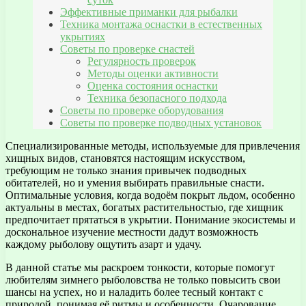
Эффективные приманки для рыбалки
Техника монтажа оснастки в естественных
укрытиях
Советы по проверке снастей
Регулярность проверок
Методы оценки активности
Оценка состояния оснастки
Техника безопасного подхода
Советы по проверке оборудования
Советы по проверке подводных установок
Специализированные методы, используемые для привлечения
хищных видов, становятся настоящим искусством,
требующим не только знания привычек подводных
обитателей, но и умения выбирать правильные снасти.
Оптимальные условия, когда водоём покрыт льдом, особенно
актуальны в местах, богатых растительностью, где хищник
предпочитает прятаться в укрытии. Понимание экосистемы и
доскональное изучение местности дадут возможность
каждому рыболову ощутить азарт и удачу.
В данной статье мы раскроем тонкости, которые помогут
любителям зимнего рыболовства не только повысить свои
шансы на успех, но и наладить более тесный контакт с
природой, понимая её ритмы и особенности. Очарование