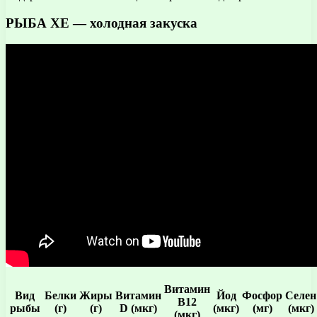
РЫБА ХЕ — холодная закуска
Витамин
Вид
Белки
Жиры
Витамин
Йод
Фосфор
Селен
В12
рыбы
(г)
(г)
D (мкг)
(мкг)
(мг)
(мкг)
(мкг)