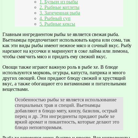
1. Бульон из рыбы
2. Рыбные котлеты
3. Запеченная рыба
4. Рыбный суп
5. Рыбные кексы
Главным ингредиентом рыбы хе является свежая рыба.
Вьетнамцы предпочитают использовать карпа или сома, так
как эти виды рыбы имеют нежное мясо и сочный вкус. Рыбу
нарезают на кусочки и маринуют в соке лайма или лимона,
чтобы смягчить мясо и придать ему свежий вкус.
Овощи также играют важную роль в рыбе хе. В блюде
используются морковь, огурцы, капуста, паприка и много
других овощей. Они придают блюду свежий и хрустящий
вкус, а также обогащают его витаминами и питательными
веществами.
Особенностью рыбы хе является использование
специальных трав и специй. Вьетнамцы
добавляют в блюдо мяту, кинзу, базилик, острый
перец и др. Эти ингредиенты придают рыбе хе
яркий аромат и пикантность, которые делают это
блюдо неповторимым.
Рыба хе готовится очень быстро и просто. Все ингредиенты