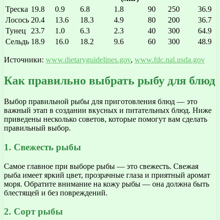
Треска
19.8
0.9
6.8
1.8
90
250
36.9
Лосось
20.4
13.6
18.3
4.9
80
200
36.7
Тунец
23.7
1.0
6.3
2.3
40
300
64.9
Сельдь
18.9
16.0
18.2
9.6
60
300
48.9
Источники:
www.dietaryguidelines.gov
,
www.fdc.nal.usda.gov
Как правильно выбрать рыбу для блюд
Выбор правильной рыбы для приготовления блюд — это
важный этап в создании вкусных и питательных блюд. Ниже
приведены несколько советов, которые помогут вам сделать
правильный выбор.
1. Свежесть рыбы
Самое главное при выборе рыбы — это свежесть. Свежая
рыба имеет яркий цвет, прозрачные глаза и приятный аромат
моря. Обратите внимание на кожу рыбы — она должна быть
блестящей и без повреждений.
2. Сорт рыбы