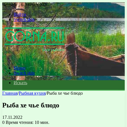
Четверг , 6 Август 2026
Войти
Switch skin
Меню
Switch skin
Искать
Главная
/
Рыбная кухня
/
Рыба хе чье блюдо
Рыба хе чье блюдо
17.11.2022
0
Время чтения: 10 мин.