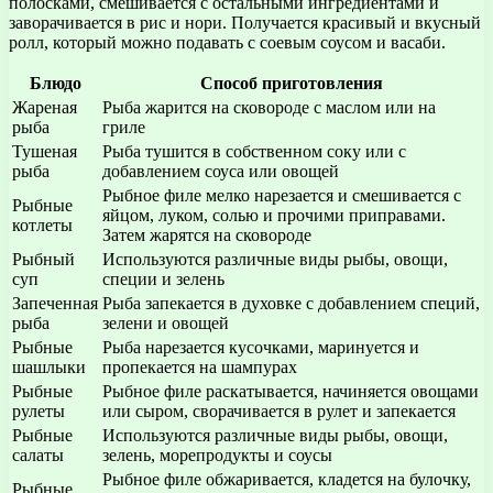
полосками, смешивается с остальными ингредиентами и
заворачивается в рис и нори. Получается красивый и вкусный
ролл, который можно подавать с соевым соусом и васаби.
Блюдо
Способ приготовления
Жареная
Рыба жарится на сковороде с маслом или на
рыба
гриле
Тушеная
Рыба тушится в собственном соку или с
рыба
добавлением соуса или овощей
Рыбное филе мелко нарезается и смешивается с
Рыбные
яйцом, луком, солью и прочими приправами.
котлеты
Затем жарятся на сковороде
Рыбный
Используются различные виды рыбы, овощи,
суп
специи и зелень
Запеченная
Рыба запекается в духовке с добавлением специй,
рыба
зелени и овощей
Рыбные
Рыба нарезается кусочками, маринуется и
шашлыки
пропекается на шампурах
Рыбные
Рыбное филе раскатывается, начиняется овощами
рулеты
или сыром, сворачивается в рулет и запекается
Рыбные
Используются различные виды рыбы, овощи,
салаты
зелень, морепродукты и соусы
Рыбное филе обжаривается, кладется на булочку,
Рыбные