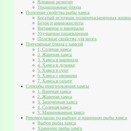
Влияние религии
Традиционные блюда
Полезные свойства рыбы хамса
Богатый источник полиненасыщенных жирны
Белок и аминокислоты
Витамины и минералы
Улучшение пищеварения
Полезные свойства для мозга
Популярные блюда с хамсой
1. Соленая хамса
2. Жареная хамса
3. Хамса в маринаде
4. Хамса в духовке
5. Хамса в супе
6. Хамса с овощами
7. Хамса в салате
Способы приготовления хамсы
1. Вареная хамса
2. Жареная хамса
3. Запеченная хамса
4. Соленая хамса
5. Маринованная хамса
Рекомендации по выбору и хранению рыбы хамса
Выбор рыбы хамса
Хранение рыбы хамса