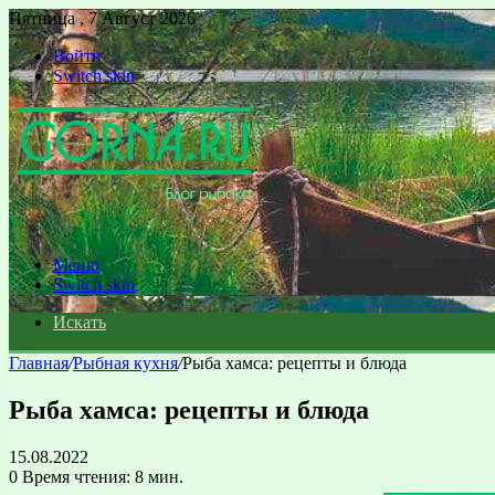
Пятница , 7 Август 2026
Войти
Switch skin
Меню
Switch skin
Искать
Главная
/
Рыбная кухня
/
Рыба хамса: рецепты и блюда
Рыба хамса: рецепты и блюда
15.08.2022
0
Время чтения: 8 мин.