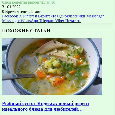
блюд
рецепты
рыбой
тилапия
31.01.2022
0
Время чтения: 5 мин.
Facebook
X
Pinterest
Вконтакте
Одноклассники
Messenger
Messenger
WhatsApp
Telegram
Viber
Печатать
ПОХОЖИЕ СТАТЬИ
Рыбный суп от Яндекса: новый рецепт
идеального блюда для любителей…