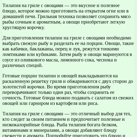
Тилапия на гриле с овощами — это вкусное и полезное
блюдо, которое можно приготовить на открытом огне или в
домашней печи. Грильная техника позволяет сохранить мясо
рыбы сочным и ароматным, а овощи приобретают легкую
хрустящую корочку.
Для приготовления тилапии на гриле с овощами необходимо
выбрать свежую рыбу и разделать ее на порции. Овощи, такие
как кабачки, баклажаны, перец и лук, режутся тонкими
ломтиками или кубиками. Затем рыбу и овощи маринуются в
соусе из оливкового масла, лимонного сока, чеснока и
различных специй.
Готовые порции тилапии и овощей выкладываются на
раскаленную решетку гриля и обжариваются с двух сторон до
золотистой корочки. Во время приготовления рыбу
переворачивают только один раз, чтобы сохранить ее
сочность. Готовые блюда можно подавать с салатом из свежих
овощей или гарниром из картофеля или риса.
Тилапия на гриле с овощами — это отличный выбор для тех,
кто следит за своим питанием и предпочитает полезные и
низкокалорийные блюда. Рыба тилапия богата белком,
витаминами и минералами, а овощи добавляют блюду
свежести и аромата. Попробуйте приготовить это блюдо и