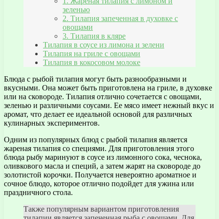
1. Жареная тилапия с лимоном и
зеленью
2. Тилапия запеченная в духовке с
овощами
3. Тилапия в кляре
Тилапия в соусе из лимона и зелени
Тилапия на гриле с овощами
Тилапия в кокосовом молоке
Блюда с рыбой тилапия могут быть разнообразными и
вкусными. Она может быть приготовлена на гриле, в духовке
или на сковороде. Тилапия отлично сочетается с овощами,
зеленью и различными соусами. Ее мясо имеет нежный вкус и
аромат, что делает ее идеальной основой для различных
кулинарных экспериментов.
Одним из популярных блюд с рыбой тилапия является
жареная тилапия со специями. Для приготовления этого
блюда рыбу маринуют в соусе из лимонного сока, чеснока,
оливкового масла и специй, а затем жарят на сковороде до
золотистой корочки. Получается невероятно ароматное и
сочное блюдо, которое отлично подойдет для ужина или
праздничного стола.
Также популярным вариантом приготовления
тилапии является запеченная рыба с овощами. Для