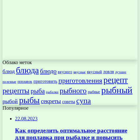
Облако меток
блюда
блюдо
блюд
ловля
вкусный
вкусного
вкусные
лучшие
рецепт
приготовления
приготовить
поплавок
полезные
рыбный
рецепты
рыбного
рыба
рыбные
рыбалки
рыбы
супа
секреты
рыбой
советы
Популярное
22.08.2023
Как определить оптимальное расстояние
для поплавка при рыбалке и повысить