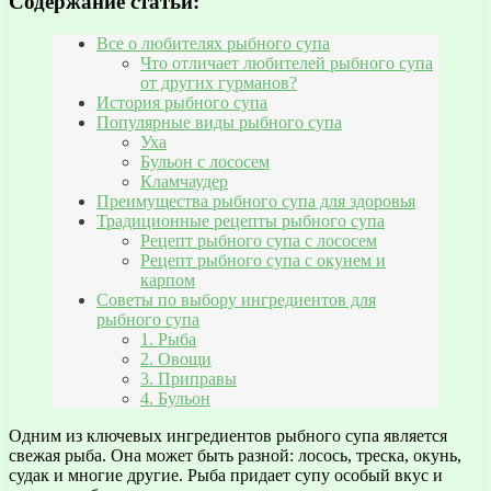
Содержание статьи:
Все о любителях рыбного супа
Что отличает любителей рыбного супа
от других гурманов?
История рыбного супа
Популярные виды рыбного супа
Уха
Бульон с лососем
Кламчаудер
Преимущества рыбного супа для здоровья
Традиционные рецепты рыбного супа
Рецепт рыбного супа с лососем
Рецепт рыбного супа с окунем и
карпом
Советы по выбору ингредиентов для
рыбного супа
1. Рыба
2. Овощи
3. Приправы
4. Бульон
Одним из ключевых ингредиентов рыбного супа является
свежая рыба. Она может быть разной: лосось, треска, окунь,
судак и многие другие. Рыба придает супу особый вкус и