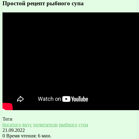
Простой рецепт рыбного супа
Теги
богатого
вкус
почитатели
рыбного
супа
21.09.2022
0
Время чтения: 6 мин.