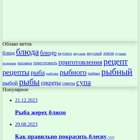
Облако меток
блюда
блюдо
блюд
ловля
вкусный
вкусного
вкусные
лучшие
рецепт
приготовления
приготовить
поплавок
полезные
рыбный
рецепты
рыбного
рыба
рыбные
рыбалки
рыбы
супа
секреты
рыбой
советы
Популярное
21.12.2023
Рыба жерех блюдо
29.08.2023
Как правильно покрасить блесну —