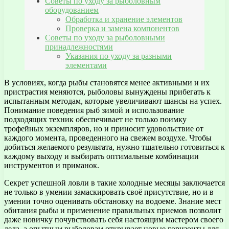
Советы по уходу за рыболовным
оборудованием
Обработка и хранение элементов
Проверка и замена компонентов
Советы по уходу за рыболовными
принадлежностями
Указания по уходу за разными
элементами
В условиях, когда рыбы становятся менее активными и их
пристрастия меняются, рыболовы вынуждены прибегать к
испытанным методам, которые увеличивают шансы на успех.
Понимание поведения рыб зимой и использование
подходящих техник обеспечивает не только поимку
трофейных экземпляров, но и приносит удовольствие от
каждого момента, проведенного на свежем воздухе. Чтобы
добиться желаемого результата, нужно тщательно готовиться к
каждому выходу и выбирать оптимальные комбинации
инструментов и приманок.
Секрет успешной ловли в такие холодные месяцы заключается
не только в умении замаскировать своё присутствие, но и в
умении точно оценивать обстановку на водоеме. Знание мест
обитания рыбы и применение правильных приемов позволит
даже новичку почувствовать себя настоящим мастером своего
дела, а опытным рыболовам открывает новые горизонты для