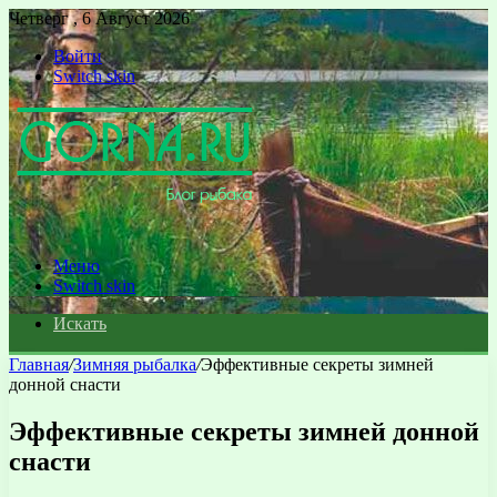
Четверг , 6 Август 2026
Войти
Switch skin
Меню
Switch skin
Искать
Главная
/
Зимняя рыбалка
/
Эффективные секреты зимней
донной снасти
Эффективные секреты зимней донной
снасти