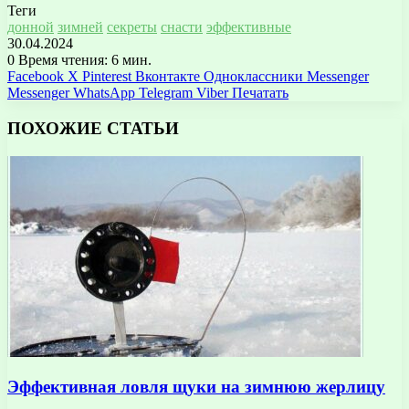
Теги
донной
зимней
секреты
снасти
эффективные
30.04.2024
0
Время чтения: 6 мин.
Facebook
X
Pinterest
Вконтакте
Одноклассники
Messenger
Messenger
WhatsApp
Telegram
Viber
Печатать
ПОХОЖИЕ СТАТЬИ
Эффективная ловля щуки на зимнюю жерлицу