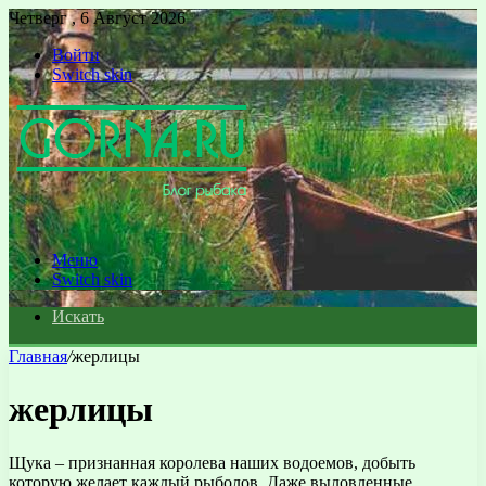
Четверг , 6 Август 2026
Войти
Switch skin
Меню
Switch skin
Искать
Главная
/
жерлицы
жерлицы
Щука – признанная королева наших водоемов, добыть
которую желает каждый рыболов. Даже выловленные