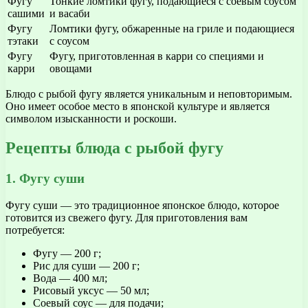
Фугу
Тонкие ломтики фугу, подающиеся с соевым соусом
сашими
и васаби
Фугу
Ломтики фугу, обжаренные на гриле и подающиеся
тэтаки
с соусом
Фугу
Фугу, приготовленная в карри со специями и
карри
овощами
Блюдо с рыбой фугу является уникальным и неповторимым.
Оно имеет особое место в японской культуре и является
символом изысканности и роскоши.
Рецепты блюда с рыбой фугу
1. Фугу суши
Фугу суши — это традиционное японское блюдо, которое
готовится из свежего фугу. Для приготовления вам
потребуется:
Фугу — 200 г;
Рис для суши — 200 г;
Вода — 400 мл;
Рисовый уксус — 50 мл;
Соевый соус — для подачи;