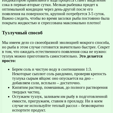
Индикатором правильного хода процесса станет выделение
сока в первые-вторые сутки. Мелкая рыбешка придет к
оптимальной кондиции через день-другой после его
появления на поверхности, крупной потребуется 3-5 суток.
Важно следить, чтобы во время засолки рыба постоянно была
покрыта жидкостью и спрессована максимально плотно!
Тузлучный способ
Мы имеем дело со своеобразной эволюцией мокрого способа,
но рыба в этом случае готовится значительно быстрее. Секрет
в том, что ожидать естественного появления сока не нужно:
тузлук можно приготовить самостоятельно.
Это делается
просто:
Берем соль и чистую воду в соотношении 1:3.
Некоторые сыплют соль рандомно, проверяя крепость
тузлука сырым яйцом: оно опускается на дно –
добавляем соли, всплыло – достаточно.
Кипятим раствор, помешивая, до полного растворения
твердых частиц.
Остужаем тузлук, заливаем им рыбу в подготовленной
емкости, пригружаем, ставим в прохладу. Ни в коем
случае не используйте теплый рассол – безвозвратно
испортите продукт.