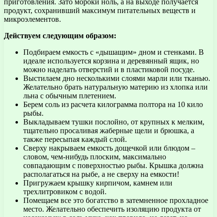
приготовления. Зато мороки ноль, а на выходе получается
продукт, сохранивший максимум питательных веществ и
микроэлементов.
Действуем следующим образом:
Подбираем емкость с «дышащим» дном и стенками. В
идеале используется корзина и деревянный ящик, но
можно наделать отверстий и в пластиковой посуде.
Выстилаем дно несколькими слоями марли или тканью.
Желательно брать натуральную материю из хлопка или
льна с обычным плетением.
Берем соль из расчета килограмма полтора на 10 кило
рыбы.
Выкладываем тушки послойно, от крупных к мелким,
тщательно просаливая жаберные щели и брюшка, а
также пересыпая каждый слой.
Сверху накрываем емкость дощечкой или блюдом –
словом, чем-нибудь плоским, максимально
совпадающим с поверхностью рыбы. Крышка должна
располагаться на рыбе, а не сверху на емкости!
Пригружаем крышку кирпичом, камнем или
трехлитровиком с водой.
Помещаем все это богатство в затемненное прохладное
место. Желательно обеспечить изоляцию продукта от