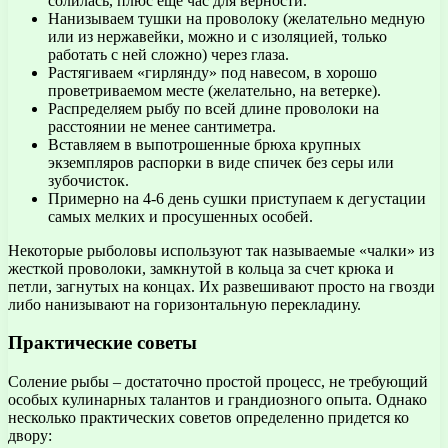
солилась, плюс еще час для верности.
Нанизываем тушки на проволоку (желательно медную
или из нержавейки, можно и с изоляцией, только
работать с ней сложно) через глаза.
Растягиваем «гирлянду» под навесом, в хорошо
проветриваемом месте (желательно, на ветерке).
Распределяем рыбу по всей длине проволоки на
расстоянии не менее сантиметра.
Вставляем в выпотрошенные брюха крупных
экземпляров распорки в виде спичек без серы или
зубочисток.
Примерно на 4-6 день сушки приступаем к дегустации
самых мелких и просушенных особей.
Некоторые рыболовы используют так называемые «чалки» из
жесткой проволоки, замкнутой в кольца за счет крюка и
петли, загнутых на концах. Их развешивают просто на гвозди
либо нанизывают на горизонтальную перекладину.
Практические советы
Соление рыбы – достаточно простой процесс, не требующий
особых кулинарных талантов и грандиозного опыта. Однако
несколько практических советов определенно придется ко
двору: