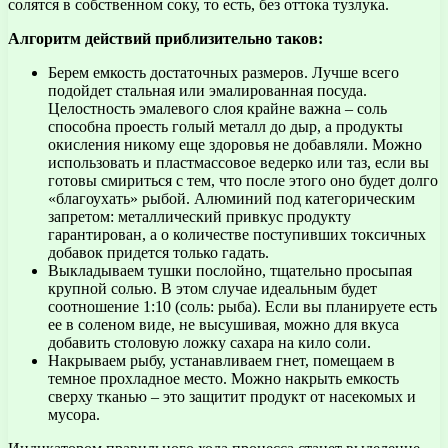
солятся в собственном соку, то есть, без оттока тузлука.
Алгоритм действий приблизительно таков:
Берем емкость достаточных размеров. Лучше всего
подойдет стальная или эмалированная посуда.
Целостность эмалевого слоя крайне важна – соль
способна проесть голый металл до дыр, а продукты
окисления никому еще здоровья не добавляли. Можно
использовать и пластмассовое ведерко или таз, если вы
готовы смириться с тем, что после этого оно будет долго
«благоухать» рыбой. Алюминий под категорическим
запретом: металлический привкус продукту
гарантирован, а о количестве поступивших токсичных
добавок придется только гадать.
Выкладываем тушки послойно, тщательно просыпая
крупной солью. В этом случае идеальным будет
соотношение 1:10 (соль: рыба). Если вы планируете есть
ее в соленом виде, не высушивая, можно для вкуса
добавить столовую ложку сахара на кило соли.
Накрываем рыбу, устанавливаем гнет, помещаем в
темное прохладное место. Можно накрыть емкость
сверху тканью – это защитит продукт от насекомых и
мусора.