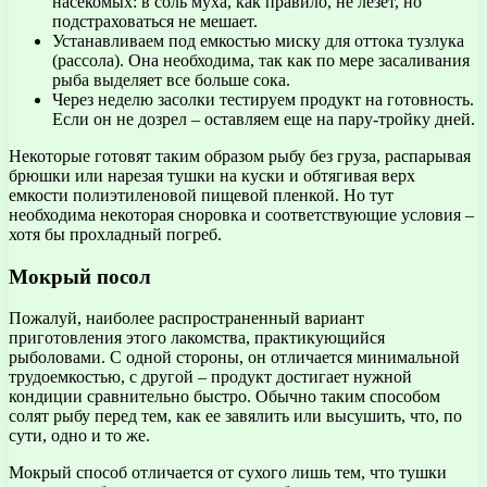
насекомых: в соль муха, как правило, не лезет, но
подстраховаться не мешает.
Устанавливаем под емкостью миску для оттока тузлука
(рассола). Она необходима, так как по мере засаливания
рыба выделяет все больше сока.
Через неделю засолки тестируем продукт на готовность.
Если он не дозрел – оставляем еще на пару-тройку дней.
Некоторые готовят таким образом рыбу без груза, распарывая
брюшки или нарезая тушки на куски и обтягивая верх
емкости полиэтиленовой пищевой пленкой. Но тут
необходима некоторая сноровка и соответствующие условия –
хотя бы прохладный погреб.
Мокрый посол
Пожалуй, наиболее распространенный вариант
приготовления этого лакомства, практикующийся
рыболовами. С одной стороны, он отличается минимальной
трудоемкостью, с другой – продукт достигает нужной
кондиции сравнительно быстро. Обычно таким способом
солят рыбу перед тем, как ее завялить или высушить, что, по
сути, одно и то же.
Мокрый способ отличается от сухого лишь тем, что тушки