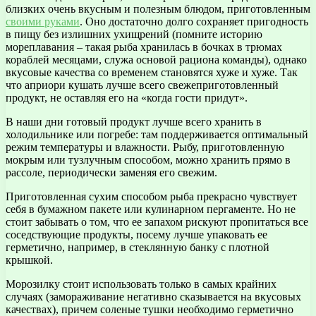
близких очень вкусным и полезным блюдом, приготовленным
своими руками
. Оно достаточно долго сохраняет пригодность
в пищу без излишних ухищрений (помните историю
мореплавания – такая рыба хранилась в бочках в трюмах
кораблей месяцами, служа основой рациона команды), однако
вкусовые качества со временем становятся хуже и хуже. Так
что априори кушать лучше всего свежеприготовленный
продукт, не оставляя его на «когда гости придут».
В наши дни готовый продукт лучше всего хранить в
холодильнике или погребе: там поддерживается оптимальный
режим температуры и влажности. Рыбу, приготовленную
мокрым или тузлучным способом, можно хранить прямо в
рассоле, периодически заменяя его свежим.
Приготовленная сухим способом рыба прекрасно чувствует
себя в бумажном пакете или кулинарном пергаменте. Но не
стоит забывать о том, что ее запахом рискуют пропитаться все
соседствующие продукты, посему лучше упаковать ее
герметично, например, в стеклянную банку с плотной
крышкой.
Морозилку стоит использовать только в самых крайних
случаях (замораживание негативно сказывается на вкусовых
качествах), причем соленые тушки необходимо герметично