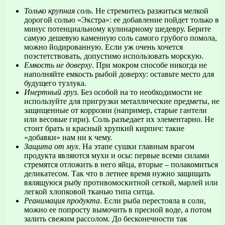
Только крупная соль
. Не стремитесь разжиться мелкой
дорогой солью «Экстра»: ее добавление пойдет только в
минус потенциальному кулинарному шедевру. Берите
самую дешевую каменную соль самого грубого помола,
можно йодированную. Если уж очень хочется
поэстетствовать, допустимо использовать морскую.
Емкость не доверху
. При мокром способе никогда не
наполняйте емкость рыбой доверху: оставьте место для
будущего тузлука.
Инертный груз
. Без особой на то необходимости не
используйте для пригрузки металлические предметы, не
защищенные от коррозии (например, старые гантели
или весовые гири). Соль разъедает их элементарно. Не
стоит брать и красный хрупкий кирпич: такие
«добавки» нам ни к чему.
Защита от мух
. На этапе сушки главным врагом
продукта являются мухи и осы: первые всеми силами
стремятся отложить в него яйца, вторые – полакомиться
деликатесом. Так что в летнее время нужно защищать
вялящуюся рыбу противомоскитной сеткой, марлей или
легкой хлопковой тканью типа ситца.
Реанимация продукта
. Если рыба перестояла в соли,
можно ее попросту вымочить в пресной воде, а потом
залить свежим рассолом. До бесконечности так