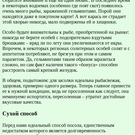
Обратите внимание и еще на один нюанс. В последнее время
в некоторых водоемах (особенно где поят скот) появилось
очень много рыбы, зараженной гельминтами. Порой они
находятся даже в покупном карпе! А вот карась не страдает
этой хворью никогда, мало подвержены ей и хищники.
Особо будьте внимательны к рыбе, приобретенной на рынке:
никогда не берите особей с подозрительно вздутыми
брюшками – вряд ли по лету они увеличиваются от икры.
Впрочем, в некоторых регионах солитерных особей солят и с
аппетитом потребляют, не брезгуя при этом и самим
паразитом. Да, гельминтами таким образом заразиться
сложно, но сам факт наличия такого «бонуса» способен
расстроить самый крепкий желудок.
В общем, подытожим: для засолки идеальна рыбасвежая,
здоровая, примерно одного размера. Теперь главное привести
ее к нужной кондиции, ведь не просоленная как следует, она
неминуемо испортится, пересоленная – утратит достойные
вкусовые качества.
Сухой способ
Перед нами идеальный способ посола, единственным
недостатком которого является долговременность