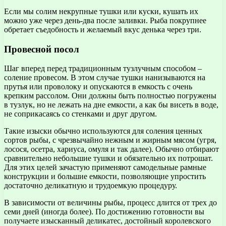
Если мы солим некрупные тушки или куски, кушать их
можно уже через день-два после заливки. Рыба покрупнее
обретает съедобность и желаемый вкус денька через три.
Провесной посол
Шаг вперед перед традиционным тузлучным способом –
соление провесом. В этом случае тушки нанизываются на
прутья или проволоку и опускаются в емкость с очень
крепким рассолом. Они должны быть полностью погружены
в тузлук, но не лежать на дне емкости, а как бы висеть в воде,
не соприкасаясь со стенками и друг другом.
Такие изыски обычно используются для соления ценных
сортов рыбы, с чрезвычайно нежным и жирным мясом (угря,
лосося, осетра, хариуса, омуля и так далее). Обычно отбирают
сравнительно небольшие тушки и обязательно их потрошат.
Для этих целей зачастую применяют самодельные рамные
конструкции и большие емкости, позволяющие упростить
достаточно деликатную и трудоемкую процедуру.
В зависимости от величины рыбы, процесс длится от трех до
семи дней (иногда более). По достижению готовности вы
получаете изысканный деликатес, достойный королевского