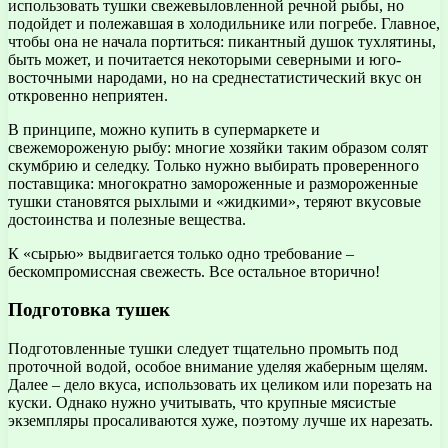
использовать тушки свежевыловленной речной рыбы, но
подойдет и полежавшая в холодильнике или погребе. Главное,
чтобы она не начала портиться: пикантный душок тухлятины,
быть может, и почитается некоторыми северными и юго-
восточными народами, но на среднестатистический вкус он
откровенно неприятен.
В принципе, можно купить в супермаркете и
свежемороженую рыбу: многие хозяйки таким образом солят
скумбрию и селедку. Только нужно выбирать проверенного
поставщика: многократно замороженные и размороженные
тушки становятся рыхлыми и «жидкими», теряют вкусовые
достоинства и полезные вещества.
К «сырью» выдвигается только одно требование –
бескомпромиссная свежесть. Все остальное вторично!
Подготовка тушек
Подготовленные тушки следует тщательно промыть под
проточной водой, особое внимание уделяя жаберным щелям.
Далее – дело вкуса, использовать их целиком или порезать на
куски. Однако нужно учитывать, что крупные мясистые
экземпляры просаливаются хуже, поэтому лучше их нарезать.