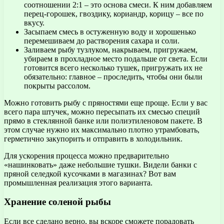
соотношении 2:1 – это основа смеси. К ним добавляем
перец-горошек, гвоздику, кориандр, корицу – все по
вкусу.
Засыпаем смесь в остуженную воду и хорошенько
перемешиваем до растворения сахара и соли.
Заливаем рыбу тузлуком, накрываем, пригружаем,
убираем в прохладное место подальше от света. Если
готовится всего несколько тушек, пригружать их не
обязательно: главное – проследить, чтобы они были
покрыты рассолом.
Можно готовить рыбу с пряностями еще проще. Если у вас
всего пара штучек, можно пересыпать их смесью специй
прямо в стеклянной банке или полиэтиленовом пакете. В
этом случае нужно их максимально плотно утрамбовать,
герметично закупорить и отправить в холодильник.
Для ускорения процесса можно предварительно
«нашинковать» даже небольшие тушки. Видели банки с
пряной селедкой кусочками в магазинах? Вот вам
промышленная реализация этого варианта.
Хранение соленой рыбы
Если все сделано верно, вы вскоре сможете порадовать