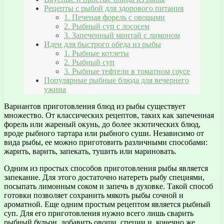
Рецепты с рыбой для здорового питания
1. Печеная форель с овощами
2. Рыбный суп с лососем
3. Запеченный минтай с лимоном
Идеи для быстрого обеда из рыбы
1. Рыбные котлеты
2. Рыбный суп
3. Рыбные тефтели в томатном соусе
Популярные рыбные блюда для вечернего
ужина
Вариантов приготовления блюд из рыбы существует
множество. От классических рецептов, таких как запеченная
форель или жареный окунь, до более экзотических блюд,
вроде рыбного тартара или рыбного суши. Независимо от
вида рыбы, ее можно приготовить различными способами:
жарить, варить, запекать, тушить или мариновать.
Одним из простых способов приготовления рыбы является
запекание. Для этого достаточно натереть рыбу специями,
посыпать лимонным соком и запечь в духовке. Такой способ
готовки позволяет сохранить мякоть рыбы сочной и
ароматной. Еще одним простым рецептом является рыбный
суп. Для его приготовления нужно всего лишь сварить
рыбный бульон, добавить овощи, специи и, конечно же,