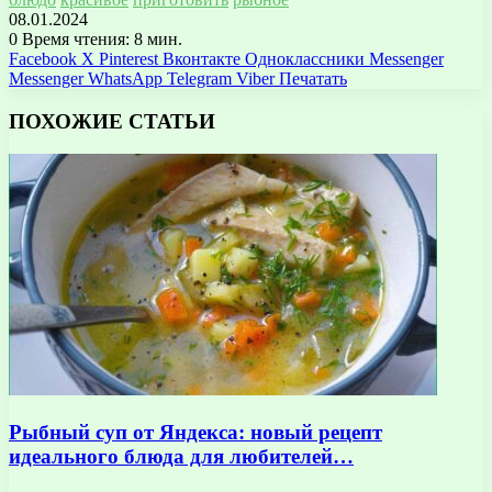
08.01.2024
0
Время чтения: 8 мин.
Facebook
X
Pinterest
Вконтакте
Одноклассники
Messenger
Messenger
WhatsApp
Telegram
Viber
Печатать
ПОХОЖИЕ СТАТЬИ
Рыбный суп от Яндекса: новый рецепт
идеального блюда для любителей…