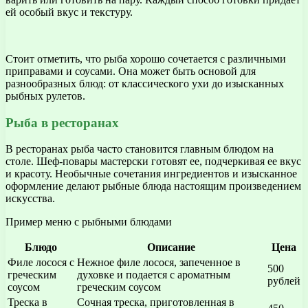
ей особый вкус и текстуру.
Стоит отметить, что рыба хорошо сочетается с различными
приправами и соусами. Она может быть основой для
разнообразных блюд: от классического ухи до изысканных
рыбных рулетов.
Рыба в ресторанах
В ресторанах рыба часто становится главным блюдом на
столе. Шеф-повары мастерски готовят ее, подчеркивая ее вкус
и красоту. Необычные сочетания ингредиентов и изысканное
оформление делают рыбные блюда настоящим произведением
искусства.
Пример меню с рыбными блюдами
Блюдо
Описание
Цена
Филе лосося с
Нежное филе лосося, запеченное в
500
греческим
духовке и подается с ароматным
рублей
соусом
греческим соусом
Треска в
Сочная треска, приготовленная в