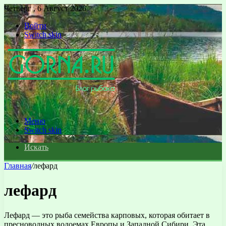
Четверг , 6 Август 2026
Войти
Switch skin
Меню
Switch skin
Искать
Главная
/
лефард
лефард
Лефард — это рыба семейства карповых, которая обитает в
пресноводных водоемах Европы и Западной Сибири. Эта