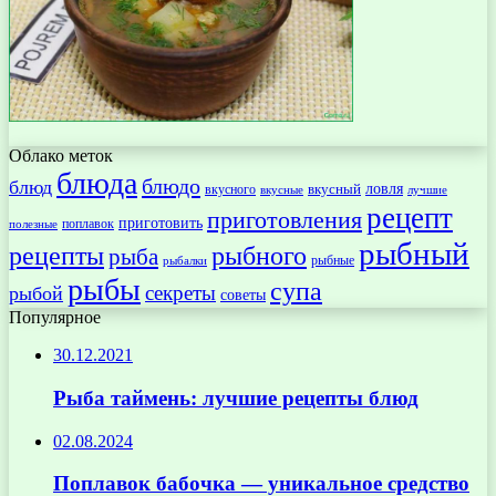
Облако меток
блюда
блюдо
блюд
ловля
вкусный
вкусного
вкусные
лучшие
рецепт
приготовления
приготовить
поплавок
полезные
рыбный
рецепты
рыбного
рыба
рыбные
рыбалки
рыбы
супа
секреты
рыбой
советы
Популярное
30.12.2021
Рыба таймень: лучшие рецепты блюд
02.08.2024
Поплавок бабочка — уникальное средство