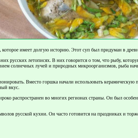
которое имеет долгую историю. Этот суп был придуман в древни
х русских летописях. В них говорится о том, что рыбу, которую
твием солнечных лучей и природных микроорганизмов, рыба начи
ионировать. Вместо горшка начали использовать керамическую п
ный вкус.
око распространен во многих регионах страны. Он был особенн
олов русской кухни. Он часто готовится на праздниках и торже