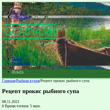
Пятница , 7 Август 2026
Войти
Switch skin
Меню
Switch skin
Искать
Главная
/
Рыбная кухня
/
Рецепт прокис рыбного супа
Рецепт прокис рыбного супа
08.11.2021
0
Время чтения: 5 мин.