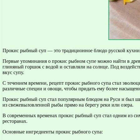
Прокис рыбный суп — это традиционное блюдо русской кухни, 
Первые упоминания о прокис рыбном супе можно найти в древни
глиняный горшок с водой и оставляли на солнце. Под воздейс
вкус супу.
С течением времени, рецепт прокис рыбного супа стал эволюц
различные специи и овощи, чтобы придать ему более насыщен
Прокис рыбный суп стал популярным блюдом на Руси и был шир
из свежевыловленной рыбы прямо на берегу реки или озера.
В современных временах прокис рыбный суп стал одним из симв
ресторанах.
Основные ингредиенты прокис рыбного супа: