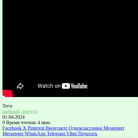
Теги
рыбный
терпуга
01.04.2024
0
Время чтения: 4 мин.
Facebook
X
Pinterest
Вконтакте
Одноклассники
Messenger
Messenger
WhatsApp
Telegram
Viber
Печатать