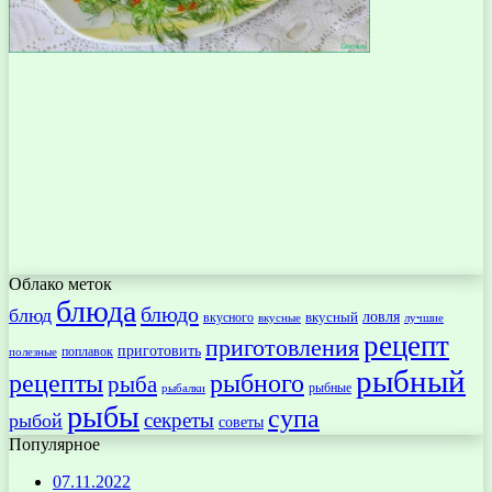
Облако меток
блюда
блюдо
блюд
ловля
вкусный
вкусного
вкусные
лучшие
рецепт
приготовления
приготовить
поплавок
полезные
рыбный
рецепты
рыбного
рыба
рыбные
рыбалки
рыбы
супа
секреты
рыбой
советы
Популярное
07.11.2022