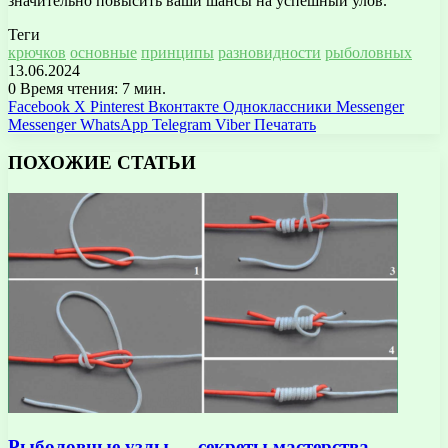
значительно повысить ваши шансы на успешный улов.
Теги
крючков
основные
принципы
разновидности
рыболовных
13.06.2024
0
Время чтения: 7 мин.
Facebook
X
Pinterest
Вконтакте
Одноклассники
Messenger
Messenger
WhatsApp
Telegram
Viber
Печатать
ПОХОЖИЕ СТАТЬИ
Рыболовные узлы — секреты мастерства —