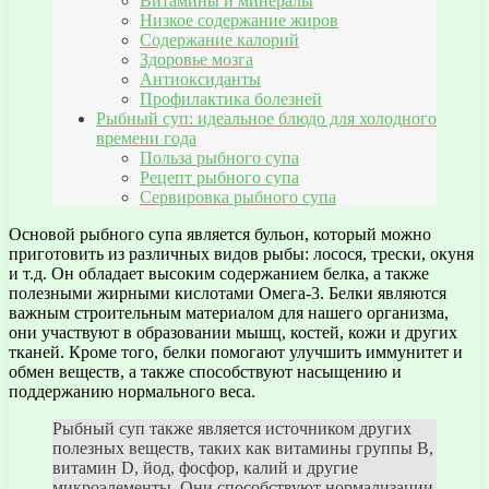
Витамины и минералы
Низкое содержание жиров
Содержание калорий
Здоровье мозга
Антиоксиданты
Профилактика болезней
Рыбный суп: идеальное блюдо для холодного
времени года
Польза рыбного супа
Рецепт рыбного супа
Сервировка рыбного супа
Основой рыбного супа является бульон, который можно
приготовить из различных видов рыбы: лосося, трески, окуня
и т.д. Он обладает высоким содержанием белка, а также
полезными жирными кислотами Омега-3. Белки являются
важным строительным материалом для нашего организма,
они участвуют в образовании мышц, костей, кожи и других
тканей. Кроме того, белки помогают улучшить иммунитет и
обмен веществ, а также способствуют насыщению и
поддержанию нормального веса.
Рыбный суп также является источником других
полезных веществ, таких как витамины группы В,
витамин D, йод, фосфор, калий и другие
микроэлементы. Они способствуют нормализации