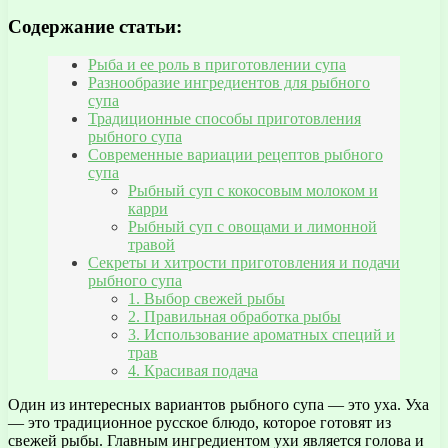
Содержание статьи:
Рыба и ее роль в приготовлении супа
Разнообразие ингредиентов для рыбного
супа
Традиционные способы приготовления
рыбного супа
Современные вариации рецептов рыбного
супа
Рыбный суп с кокосовым молоком и
карри
Рыбный суп с овощами и лимонной
травой
Секреты и хитрости приготовления и подачи
рыбного супа
1. Выбор свежей рыбы
2. Правильная обработка рыбы
3. Использование ароматных специй и
трав
4. Красивая подача
Один из интересных вариантов рыбного супа — это уха. Уха
— это традиционное русское блюдо, которое готовят из
свежей рыбы. Главным ингредиентом ухи является голова и