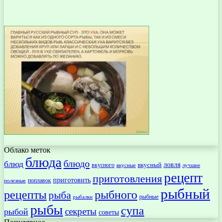
Облако меток
блюда
блюдо
блюд
ловля
вкусный
вкусного
вкусные
лучшие
рецепт
приготовления
приготовить
поплавок
полезные
рыбный
рецепты
рыбного
рыба
рыбные
рыбалки
рыбы
супа
секреты
рыбой
советы