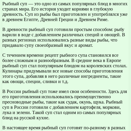
Рыбный суп — это одно из самых популярных блюд в многих
странах мира. Его история уходит корнями в глубокую
древность. Суп из рыбы был приготовлен и употреблялся уже
в древнем Египте, Древней Греции и Древнем Риме.
В древности рыбный суп готовили простым способом: рыбу
варили в воде с добавлением различных специй и овощей. В
разных регионах использовались разные виды рыбы, что
придавало супу своеобразный вкус и аромат.
С течением времени рецепт рыбного супа становился все
более сложным и разнообразным. В средние века в Европе
рыбный суп стал популярным блюдом на королевских столах.
Кулинары придумывали все новые способы приготовления
этого супа, добавляя в него различные ингредиенты, такие
как овощи, специи, сливки и т.д.
В России рыбный суп тоже имел свои особенности. Здесь для
его приготовления использовались преимущественно
пресноводные рыбы, такие как судак, окунь, щука. Рыбный
суп в России готовили с добавлением картофеля, моркови,
лука и зелени. Такой суп стал одним из самых популярных
блюд на русской кухне.
В настоящее время рыбный суп готовят по-разному в разных