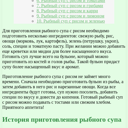
6. Рыбный суп с рисом и томатами
7. Рыбный суп с рисом и грибами
8. Рыбный суп с рисом и карри
9. Рыбный суп с рисом и лимоном
10. Рыбный суп с рисом и зеленью
Для приготовления рыбного супа с рисом необходимо
подготовить несколько ингредиентов: свежую рыбу, рис,
овощи (морковь, лук, картофель), зелень (петрушку, укроп),
соль, специи и томатную пасту. При желании можно добавить
еще креветки или мидии для более насыщенного вкуса.
Готовить суп лучше всего на бульоне, который можно
приготовить из костей и голов рыбы. Такой бульон придаст
супу более насыщенный вкус и аромат.
Приготовление рыбного супа с рисом не займет много
времени. Сначала необходимо приготовить бульон из рыбы, а
затем добавить в него рис и нарезанные овощи. Когда все
ингредиенты будут готовы, суп нужно посолить, добавить
специи по вкусу и довести до кипения. Готовый рыбный суп
с рисом можно подавать с тостами или свежим хлебом.
Приятного аппетита!
История приготовления рыбного супа