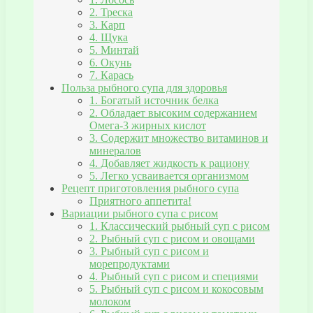
2. Треска
3. Карп
4. Щука
5. Минтай
6. Окунь
7. Карась
Польза рыбного супа для здоровья
1. Богатый источник белка
2. Обладает высоким содержанием
Омега-3 жирных кислот
3. Содержит множество витаминов и
минералов
4. Добавляет жидкость к рациону
5. Легко усваивается организмом
Рецепт приготовления рыбного супа
Приятного аппетита!
Вариации рыбного супа с рисом
1. Классический рыбный суп с рисом
2. Рыбный суп с рисом и овощами
3. Рыбный суп с рисом и
морепродуктами
4. Рыбный суп с рисом и специями
5. Рыбный суп с рисом и кокосовым
молоком