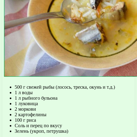
500 г свежей рыбы (лосось, треска, окунь и т.д.)
1 л воды
1 л рыбного бульона
1 луковица
2 моркови
2 картофелины
100 г риса
Соль и перец по вкусу
Зелень (укроп, петрушка)