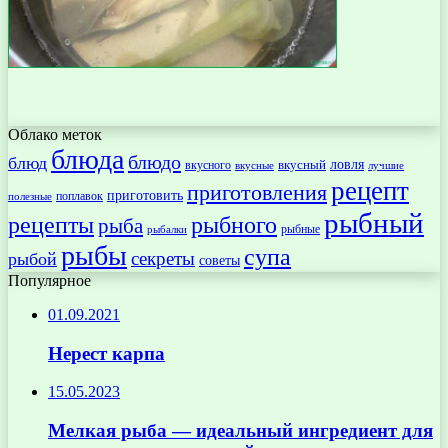
Облако меток
блюда
блюдо
блюд
ловля
вкусный
вкусного
вкусные
лучшие
рецепт
приготовления
приготовить
поплавок
полезные
рыбный
рецепты
рыбного
рыба
рыбные
рыбалки
рыбы
супа
секреты
рыбой
советы
Популярное
01.09.2021
Нерест карпа
15.05.2023
Мелкая рыба — идеальный ингредиент для