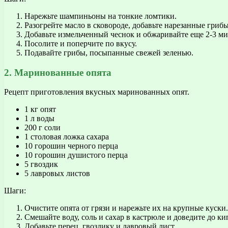
Нарежьте шампиньоны на тонкие ломтики.
Разогрейте масло в сковороде, добавьте нарезанные грибы
Добавьте измельченный чеснок и обжаривайте еще 2-3 м
Посолите и поперчите по вкусу.
Подавайте грибы, посыпанные свежей зеленью.
2. Маринованные опята
Рецепт приготовления вкусных маринованных опят.
1 кг опят
1 л воды
200 г соли
1 столовая ложка сахара
10 горошин черного перца
10 горошин душистого перца
5 гвоздик
5 лавровых листов
Шаги:
Очистите опята от грязи и нарежьте их на крупные куски.
Смешайте воду, соль и сахар в кастрюле и доведите до ки
Добавьте перец, гвоздику и лавровый лист.