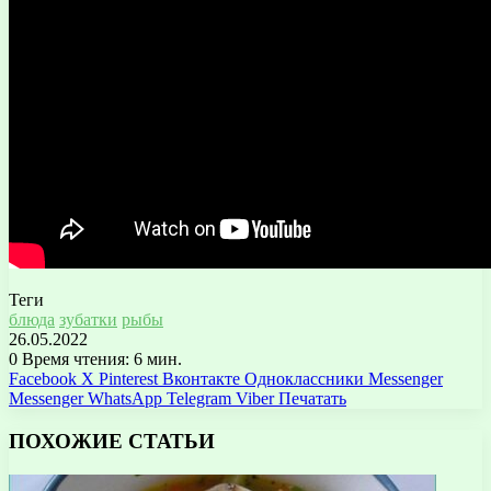
Теги
блюда
зубатки
рыбы
26.05.2022
0
Время чтения: 6 мин.
Facebook
X
Pinterest
Вконтакте
Одноклассники
Messenger
Messenger
WhatsApp
Telegram
Viber
Печатать
ПОХОЖИЕ СТАТЬИ