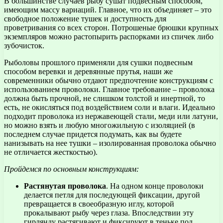
В большинстве случаев рыбу сушат подвесным способом,
имеющим массу вариаций. Главное, что их объединяет – это
свободное положение тушек и доступность для
проветривания со всех сторон. Потрошеные брюшки крупных
экземпляров можно растопырить распорками из спичек либо
зубочисток.
Рыболовы прошлого применяли для сушки подвесным
способом веревки и деревянные прутья, наши же
современники обычно отдают предпочтение конструкциям с
использованием проволоки. Главное требование – проволока
должна быть прочной, не слишком толстой и инертной, то
есть, не окисляться под воздействием соли и влаги. Идеально
подходит проволока из нержавеющей стали, меди или латуни,
но можно взять и любую многожильную с изоляцией (в
последнем случае придется подумать, как вы будете
нанизывать на нее тушки – изолированная проволока обычно
не отличается жесткостью).
Пройдемся по основным конструкциям:
Растянутая проволока
. На одном конце проволоки
делается петля для последующей фиксации, другой
превращается в своеобразную иглу, которой
прокалывают рыбу через глаза. Впоследствии эту
гирлянду растягивают и фиксируют в теньке под