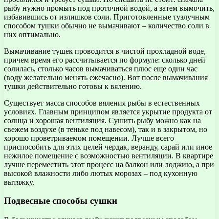
рыбу нужно промыть под проточной водой, а затем вымочить,
избавившись от излишков соли. Приготовленные тузлучным
способом тушки обычно не вымачивают – количество соли в
них оптимально.
Вымачивание тушек проводится в чистой прохладной воде,
причем время его рассчитывается по формуле: сколько дней
солилась, столько часов вымачиваться плюс еще один час
(воду желательно менять ежечасно). Вот после вымачивания
тушки действительно готовы к вялению.
Существует масса способов вяления рыбы в естественных
условиях. Главным принципом является укрытие продукта от
солнца и хорошая вентиляция. Сушить рыбу можно как на
свежем воздухе (в теньке под навесом), так и в закрытом, но
хорошо проветриваемом помещении. Лучше всего
приспособить для этих целей чердак, веранду, сарай или иное
нежилое помещение с возможностью вентиляции. В квартире
лучше переместить этот процесс на балкон или лоджию, а при
высокой влажности либо лютых морозах – под кухонную
вытяжку.
Подвесные способы сушки