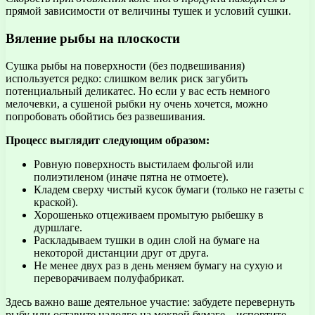
прямой зависимости от величины тушек и условий сушки.
Вяление рыбы на плоскости
Сушка рыбы на поверхности (без подвешивания)
используется редко: слишком велик риск загубить
потенциальный деликатес. Но если у вас есть немного
мелочевки, а сушеной рыбки ну очень хочется, можно
попробовать обойтись без развешивания.
Процесс выглядит следующим образом:
Ровную поверхность выстилаем фольгой или
полиэтиленом (иначе пятна не отмоете).
Кладем сверху чистый кусок бумаги (только не газеты с
краской).
Хорошенько отцеживаем промытую рыбешку в
дуршлаге.
Раскладываем тушки в один слой на бумаге на
некоторой дистанции друг от друга.
Не менее двух раз в день меняем бумагу на сухую и
переворачиваем полуфабрикат.
Здесь важно ваше деятельное участие: забудете перевернуть
рыбу или оставите надолго на мокрой бумаге – испортите