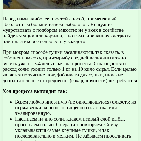
Перед нами наиболее простой способ, применяемый
абсолютным большинством рыболовов. Не нужно
мудрствовать с подбором емкости: не у всех в хозяйстве
найдется ящик или корзина, а вот эмалированная кастрюля
или пластиковое ведро есть у каждого.
При мокром способе тушки засаливаются, так сказать, в
собственном соку, причемрыбу средней величиныможно
вялить уже на 3-4 день с начала процесса. Сокращается и
расход соли: уходит только 1 кг на 10 кило сырья. Если целью
является получение полуфабриката для сушки, никакие
дополнительные ингредиенты (сахар, пряности) не требуются.
Ход процесса выглядит так:
Берем любую инертную (не окисляющуюся) емкость: из
нержавейки, хорошего пищевого пластика или
эмалированную.
Насыпаем на дно соли, кладем первый слой рыбы,
просыпаем солью. Операции повторяем. Снизу
укладываются самые крупные тушки, и так
последовательно к мелким. Не забываем просаливать