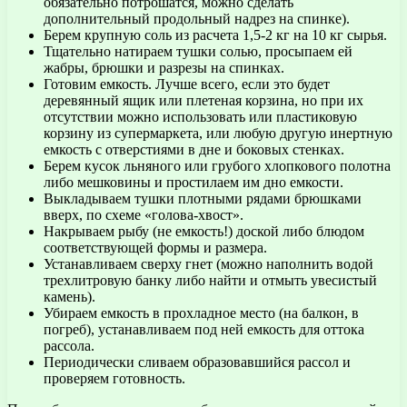
обязательно потрошатся, можно сделать
дополнительный продольный надрез на спинке).
Берем крупную соль из расчета 1,5-2 кг на 10 кг сырья.
Тщательно натираем тушки солью, просыпаем ей
жабры, брюшки и разрезы на спинках.
Готовим емкость. Лучше всего, если это будет
деревянный ящик или плетеная корзина, но при их
отсутствии можно использовать или пластиковую
корзину из супермаркета, или любую другую инертную
емкость с отверстиями в дне и боковых стенках.
Берем кусок льняного или грубого хлопкового полотна
либо мешковины и простилаем им дно емкости.
Выкладываем тушки плотными рядами брюшками
вверх, по схеме «голова-хвост».
Накрываем рыбу (не емкость!) доской либо блюдом
соответствующей формы и размера.
Устанавливаем сверху гнет (можно наполнить водой
трехлитровую банку либо найти и отмыть увесистый
камень).
Убираем емкость в прохладное место (на балкон, в
погреб), устанавливаем под ней емкость для оттока
рассола.
Периодически сливаем образовавшийся рассол и
проверяем готовность.