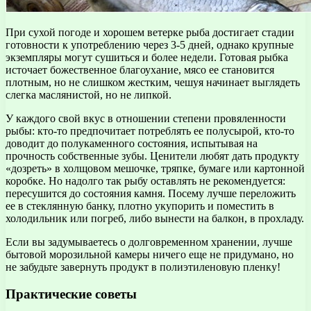
При сухой погоде и хорошем ветерке рыба достигает стадии
готовности к употреблению через 3-5 дней, однако крупные
экземпляры могут сушиться и более недели. Готовая рыбка
источает божественное благоухание, мясо ее становится
плотным, но не слишком жестким, чешуя начинает выглядеть
слегка маслянистой, но не липкой.
У каждого свой вкус в отношении степени провяленности
рыбы: кто-то предпочитает потреблять ее полусырой, кто-то
доводит до полукаменного состояния, испытывая на
прочность собственные зубы. Ценители любят дать продукту
«дозреть» в холщовом мешочке, тряпке, бумаге или картонной
коробке. Но надолго так рыбу оставлять не рекомендуется:
пересушится до состояния камня. Посему лучше переложить
ее в стеклянную банку, плотно укупорить и поместить в
холодильник или погреб, либо вынести на балкон, в прохладу.
Если вы задумываетесь о долговременном хранении, лучше
бытовой морозильной камеры ничего еще не придумано, но
не забудьте завернуть продукт в полиэтиленовую пленку!
Практические советы