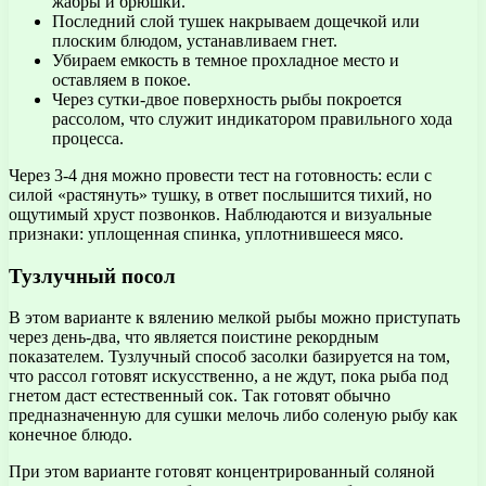
жабры и брюшки.
Последний слой тушек накрываем дощечкой или
плоским блюдом, устанавливаем гнет.
Убираем емкость в темное прохладное место и
оставляем в покое.
Через сутки-двое поверхность рыбы покроется
рассолом, что служит индикатором правильного хода
процесса.
Через 3-4 дня можно провести тест на готовность: если с
силой «растянуть» тушку, в ответ послышится тихий, но
ощутимый хруст позвонков. Наблюдаются и визуальные
признаки: уплощенная спинка, уплотнившееся мясо.
Тузлучный посол
В этом варианте к вялению мелкой рыбы можно приступать
через день-два, что является поистине рекордным
показателем. Тузлучный способ засолки базируется на том,
что рассол готовят искусственно, а не ждут, пока рыба под
гнетом даст естественный сок. Так готовят обычно
предназначенную для сушки мелочь либо соленую рыбу как
конечное блюдо.
При этом варианте готовят концентрированный соляной