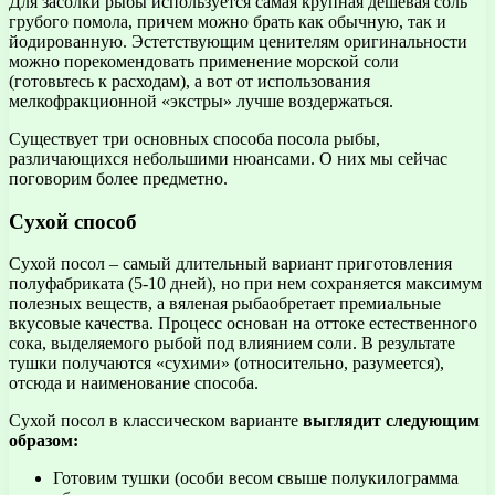
Для засолки рыбы используется самая крупная дешевая соль
грубого помола, причем можно брать как обычную, так и
йодированную. Эстетствующим ценителям оригинальности
можно порекомендовать применение морской соли
(готовьтесь к расходам), а вот от использования
мелкофракционной «экстры» лучше воздержаться.
Существует три основных способа посола рыбы,
различающихся небольшими нюансами. О них мы сейчас
поговорим более предметно.
Сухой способ
Сухой посол – самый длительный вариант приготовления
полуфабриката (5-10 дней), но при нем сохраняется максимум
полезных веществ, а вяленая рыбаобретает премиальные
вкусовые качества. Процесс основан на оттоке естественного
сока, выделяемого рыбой под влиянием соли. В результате
тушки получаются «сухими» (относительно, разумеется),
отсюда и наименование способа.
Сухой посол в классическом варианте
выглядит следующим
образом:
Готовим тушки (особи весом свыше полукилограмма