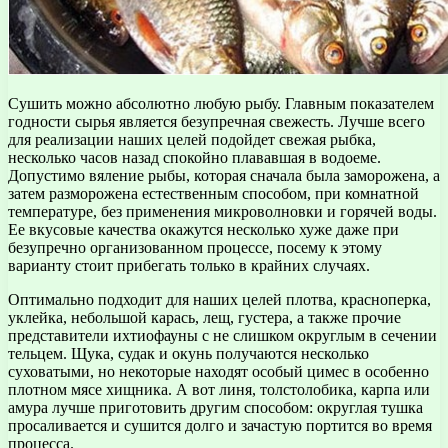
Сушить можно абсолютно любую рыбу. Главным показателем
годности сырья является безупречная свежесть. Лучше всего
для реализации наших целей подойдет свежая рыбка,
несколько часов назад спокойно плававшая в водоеме.
Допустимо вяление рыбы, которая сначала была заморожена, а
затем разморожена естественным способом, при комнатной
температуре, без применения микроволновки и горячей воды.
Ее вкусовые качества окажутся несколько хуже даже при
безупречно организованном процессе, посему к этому
варианту стоит прибегать только в крайних случаях.
Оптимально подходит для наших целей плотва, красноперка,
уклейка, небольшой карась, лещ, густера, а также прочие
представители ихтиофауны с не слишком округлым в сечении
тельцем. Щука, судак и окунь получаются несколько
суховатыми, но некоторые находят особый цимес в особенно
плотном мясе хищника. А вот линя, толстолобика, карпа или
амура лучше приготовить другим способом: округлая тушка
просаливается и сушится долго и зачастую портится во время
процесса.