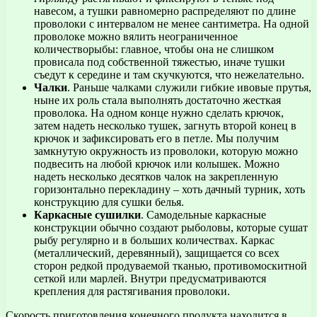
навесом, а тушки равномерно распределяют по длине
проволоки с интервалом не менее сантиметра. На одной
проволоке можно вялить неограниченное
количестворыбы: главное, чтобы она не слишком
провисала под собственной тяжестью, иначе тушки
съедут к середине и там скучкуются, что нежелательно.
Чалки
. Раньше чалками служили гибкие ивовые прутья,
ныне их роль стала выполнять достаточно жесткая
проволока. На одном конце нужно сделать крючок,
затем надеть несколько тушек, загнуть второй конец в
крючок и зафиксировать его в петле. Мы получим
замкнутую окружность из проволоки, которую можно
подвесить на любой крючок или колышек. Можно
надеть несколько десятков чалок на закрепленную
горизонтально перекладину – хоть дачный турник, хоть
конструкцию для сушки белья.
Каркасные сушилки
. Самодельные каркасные
конструкции обычно создают рыболовы, которые сушат
рыбу регулярно и в больших количествах. Каркас
(металлический, деревянный), защищается со всех
сторон редкой продуваемой тканью, противомоскитной
сеткой или марлей. Внутри предусматриваются
крепления для растягивания проволоки.
Скорость приготовления конечного продукта находится в