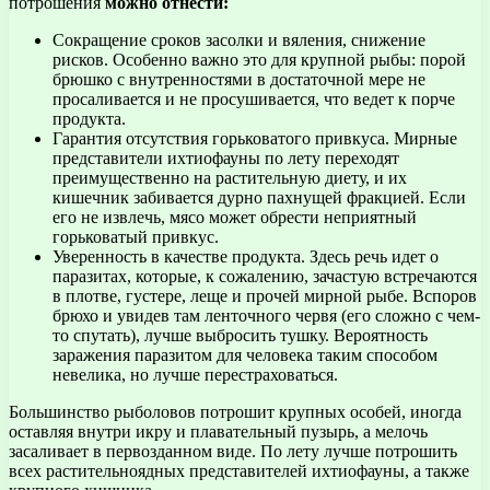
потрошения
можно отнести:
Сокращение сроков засолки и вяления, снижение
рисков. Особенно важно это для крупной рыбы: порой
брюшко с внутренностями в достаточной мере не
просаливается и не просушивается, что ведет к порче
продукта.
Гарантия отсутствия горьковатого привкуса. Мирные
представители ихтиофауны по лету переходят
преимущественно на растительную диету, и их
кишечник забивается дурно пахнущей фракцией. Если
его не извлечь, мясо может обрести неприятный
горьковатый привкус.
Уверенность в качестве продукта. Здесь речь идет о
паразитах, которые, к сожалению, зачастую встречаются
в плотве, густере, леще и прочей мирной рыбе. Вспоров
брюхо и увидев там ленточного червя (его сложно с чем-
то спутать), лучше выбросить тушку. Вероятность
заражения паразитом для человека таким способом
невелика, но лучше перестраховаться.
Большинство рыболовов потрошит крупных особей, иногда
оставляя внутри икру и плавательный пузырь, а мелочь
засаливает в первозданном виде. По лету лучше потрошить
всех растительноядных представителей ихтиофауны, а также