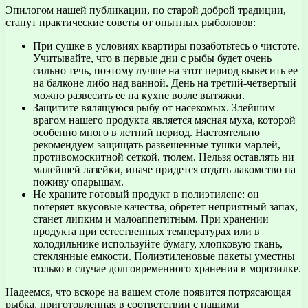
Эпилогом нашей публикации, по старой доброй традиции,
станут практические советы от опытных рыболовов:
При сушке в условиях квартиры позаботьтесь о чистоте.
Учитывайте, что в первые дни с рыбы будет очень
сильно течь, поэтому лучше на этот период вывесить ее
на балконе либо над ванной. День на третий-четвертый
можно развесить ее на кухне возле вытяжки.
Защитите вялящуюся рыбу от насекомых. Злейшим
врагом нашего продукта является мясная муха, которой
особенно много в летний период. Настоятельно
рекомендуем защищать развешенные тушки марлей,
противомоскитной сеткой, тюлем. Нельзя оставлять ни
малейшей лазейки, иначе придется отдать лакомство на
поживу опарышам.
Не храните готовый продукт в полиэтилене: он
потеряет вкусовые качества, обретет неприятный запах,
станет липким и малоаппетитным. При хранении
продукта при естественных температурах или в
холодильнике используйте бумагу, хлопковую ткань,
стеклянные емкости. Полиэтиленовые пакеты уместны
только в случае долговременного хранения в морозилке.
Надеемся, что вскоре на вашем столе появится потрясающая
рыбка, приготовленная в соответствии с нашими