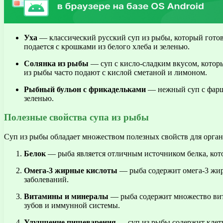
Уха
— классический русский суп из рыбы, который готови
подается с крошками из белого хлеба и зеленью.
Солянка из рыбы
— суп с кисло-сладким вкусом, которы
из рыбы часто подают с кислой сметаной и лимоном.
Рыбный бульон с фрикадельками
— нежный суп с фарше
зеленью.
Полезные свойства супа из рыбы
Суп из рыбы обладает множеством полезных свойств для орган
Белок
— рыба является отличным источником белка, кото
Омега-3 жирные кислоты
— рыба содержит омега-3 жир
заболеваний.
Витамины и минералы
— рыба содержит множество вита
зубов и иммунной системы.
Улучшение пищеварения
— суп из рыбы содержит клетч