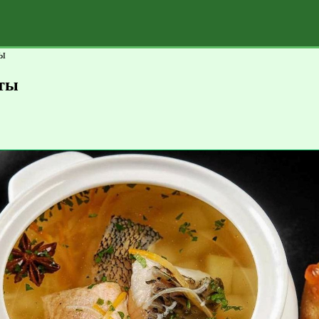
ты
пты