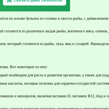
тся на основе бульона из головы и хвоста рыбы, с добавлением 
й готовится из различных видов рыбы, копченого мяса, оливок
м, который готовится из рыбы, лука, яиц и сухарей. Фрикадель
изма. Вот некоторые из них:
рый необходим для роста и развития организма, а также для по
ные кислоты, которые полезны для сердечно-сосудистой систем
минов и минералов, включая витамин D, витамин В12, йод и се
атку, которая помогает улучшить пищеварение и предотвращает