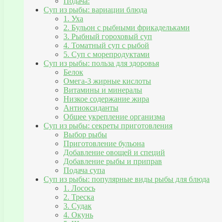
Подача:
Суп из рыбы: вариации блюда
1. Уха
2. Бульон с рыбными фрикадельками
3. Рыбный гороховый суп
4. Томатный суп с рыбой
5. Суп с морепродуктами
Суп из рыбы: польза для здоровья
Белок
Омега-3 жирные кислоты
Витамины и минералы
Низкое содержание жира
Антиоксиданты
Общее укрепление организма
Суп из рыбы: секреты приготовления
Выбор рыбы
Приготовление бульона
Добавление овощей и специй
Добавление рыбы и приправ
Подача супа
Суп из рыбы: популярные виды рыбы для блюда
1. Лосось
2. Треска
3. Судак
4. Окунь