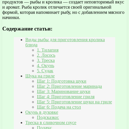
продуктов — рыбы и кролика — создает неповторимый вкус
и аромат. Рыба кролик отличается своей оригинальной
формой, которая напоминает рыбу, но с добавлением мясного
начинки.
Содержание статьи:
Виды рыбы для приготовления кролика
блюда
1. Тилапия
2. Лосось
3. Треска
4. Окунь
5. Судак
Щука на гриле
Шаг 1: Подготовка щуки
Шаг 2: Приготовление маринада
Шаг 3: Маринование щуки
Шаг 4: Приготовление гриля
Шаг 5: Приготовление щуки на гриле
Шаг 6: Подача на стол
Окунь в духовке
Подсказки:
Треска в сливочном соусе
Подача: