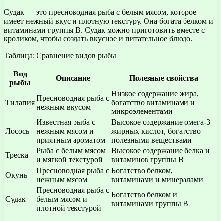
Судак — это пресноводная рыба с белым мясом, которое
имеет нежный вкус и плотную текстуру. Она богата белком и
витаминами группы В. Судак можно приготовить вместе с
кроликом, чтобы создать вкусное и питательное блюдо.
Таблица: Сравнение видов рыбы
Вид
Описание
Полезные свойства
рыбы
Низкое содержание жира,
Пресноводная рыба с
Тилапия
богатство витаминами и
нежным вкусом
микроэлементами
Известная рыба с
Высокое содержание омега-3
Лосось
нежным мясом и
жирных кислот, богатство
приятным ароматом
полезными веществами
Рыба с белым мясом
Высокое содержание белка и
Треска
и мягкой текстурой
витаминов группы В
Пресноводная рыба с
Богатство белком,
Окунь
нежным мясом
витаминами и минералами
Пресноводная рыба с
Богатство белком и
Судак
белым мясом и
витаминами группы В
плотной текстурой