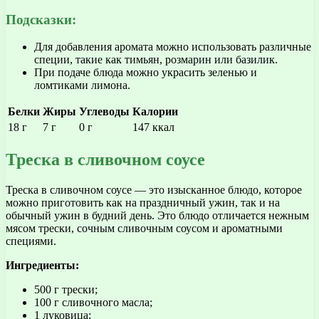
Подсказки:
Для добавления аромата можно использовать различные
специи, такие как тимьян, розмарин или базилик.
При подаче блюда можно украсить зеленью и
ломтиками лимона.
Белки
Жиры
Углеводы
Калории
18 г
7 г
0 г
147 ккал
Треска в сливочном соусе
Треска в сливочном соусе — это изысканное блюдо, которое
можно приготовить как на праздничный ужин, так и на
обычный ужин в будний день. Это блюдо отличается нежным
мясом трески, сочным сливочным соусом и ароматными
специями.
Ингредиенты:
500 г трески;
100 г сливочного масла;
1 луковица;