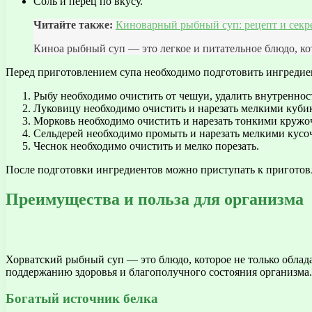
Соль и перец по вкусу.
Читайте также:
Киноварный рыбный суп: рецепт и секр
Киноа рыбный суп — это легкое и питательное блюдо, кот
Перед приготовлением супа необходимо подготовить ингредие
Рыбу необходимо очистить от чешуи, удалить внутренност
Луковицу необходимо очистить и нарезать мелкими куби
Морковь необходимо очистить и нарезать тонкими кружо
Сельдерей необходимо промыть и нарезать мелкими кусо
Чеснок необходимо очистить и мелко порезать.
После подготовки ингредиентов можно приступать к приготов
Преимущества и польза для организма
Хорватский рыбный суп — это блюдо, которое не только облад
поддержанию здоровья и благополучного состояния организма.
Богатый источник белка