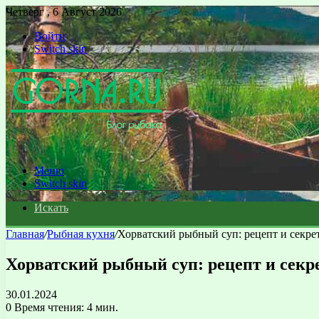
Четверг , 6 Август 2026
Войти
Switch skin
Меню
Switch skin
Искать
Главная
/
Рыбная кухня
/
Хорватский рыбный суп: рецепт и секре
Хорватский рыбный суп: рецепт и секр
30.01.2024
0
Время чтения: 4 мин.