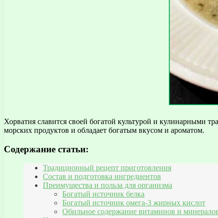
Хорватия славится своей богатой культурой и кулинарными тр
морских продуктов и обладает богатым вкусом и ароматом.
Содержание статьи:
Традиционный рецепт приготовления
Состав и подготовка ингредиентов
Преимущества и польза для организма
Богатый источник белка
Богатый источник омега-3 жирных кислот
Обильное содержание витаминов и минерало