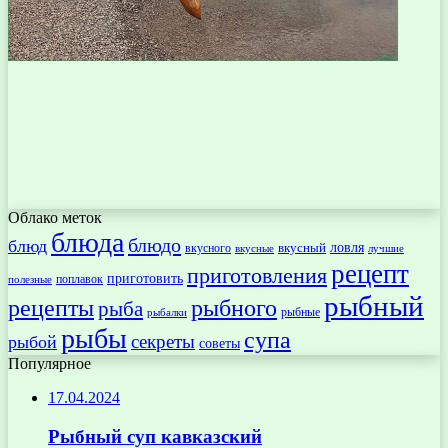
Облако меток
блюда
блюдо
блюд
ловля
вкусный
вкусного
вкусные
лучшие
рецепт
приготовления
приготовить
поплавок
полезные
рыбный
рецепты
рыбного
рыба
рыбные
рыбалки
рыбы
супа
секреты
рыбой
советы
Популярное
17.04.2024
Рыбный суп кавказский