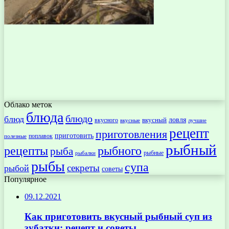
Облако меток
блюда
блюдо
блюд
ловля
вкусный
вкусного
вкусные
лучшие
рецепт
приготовления
приготовить
поплавок
полезные
рыбный
рецепты
рыбного
рыба
рыбные
рыбалки
рыбы
супа
секреты
рыбой
советы
Популярное
09.12.2021
Как приготовить вкусный рыбный суп из
зубатки: рецепт и советы