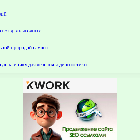
вий
 валют для выгодных…
альной природой самого…
ую клинику для лечения и диагностики