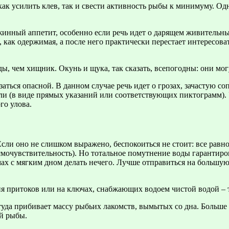
как усилить клев, так и свести активность рыбы к минимуму. Од
инный аппетит, особенно если речь идет о дарящем живительны
, как одержимая, а после него практически перестает интересо
ды, чем хищник. Окунь и щука, так сказать, всепогодны: они мог
аться опасной. В данном случае речь идет о грозах, зачастую
ели (в виде прямых указаний или соответствующих пиктограмм). 
го улова.
ли оно не слишком выражено, беспокоиться не стоит: все равн
смочувствительность). Но тотальное помутнение воды гарантиро
емах с мягким дном делать нечего. Лучше отправиться на большу
ия притоков или на ключах, снабжающих водоем чистой водой – 
туда прибивает массу рыбьих лакомств, вымытых со дна. Больше 
ой рыбы.