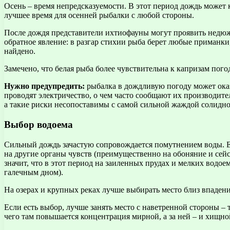
Осень – время непредсказуемости. В этот период дождь может 
лучшее время для осенней рыбалки с любой стороны.
После дождя представители ихтиофауны могут проявить недюж
обратное явление: в разгар стихии рыба берет любые приманки
найдено.
Замечено, что белая рыба более чувствительна к капризам пого
Нужно предупредить:
рыбалка в дождливую погоду может оказ
проводят электричество, о чем часто сообщают их производит
а такие риски несопоставимы с самой сильной жаждой солидно
Выбор водоема
Сильный дождь зачастую сопровождается помутнением воды. Ес
на другие органы чувств (преимущественно на обоняние и сей
значит, что в этот период на заиленных прудах и мелких водо
галечным дном).
На озерах и крупных реках лучше выбирать место близ впаден
Если есть выбор, лучше занять место с наветренной стороны – 
чего там повышается концентрация мирной, а за ней – и хищн