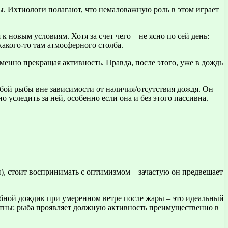
ы. Ихтиологи полагают, что немаловажную роль в этом играет
 новым условиям. Хотя за счет чего – не ясно по сей день:
какого-то там атмосферного столба.
еменно прекращая активность. Правда, после этого, уже в дождь
бой рыбы вне зависимости от наличия/отсутствия дождя. Он
 уследить за ней, особенно если она и без этого пассивна.
), стоит воспринимать с оптимизмом – зачастую он предвещает
ибной дождик при умеренном ветре после жары – это идеальный
ятны: рыба проявляет должную активность преимущественно в