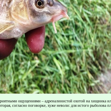
за приятными ощущениями – адреналинистой охотой на хищника и
которая, согласно поговорке, хуже неволи: для истого рыболова 