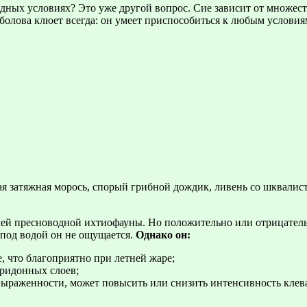
одных условиях? Это уже другой вопрос. Сие зависит от множест
болова клюет всегда: он умеет приспособиться к любым условия
ая затяжная морось, спорый грибной дождик, ливень со шквалист
лей пресноводной ихтиофауны. Но положительно или отрицатель
 под водой он не ощущается.
Однако он:
 что благоприятно при летней жаре;
ридонных слоев;
 выраженности, может повысить или снизить интенсивность клев