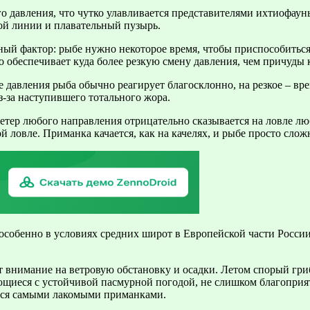
 давления, что чутко улавливается представителями ихтиофаун
вой линии и плавательный пузырь.
ый фактор: рыбе нужно некоторое время, чтобы приспособиться к
о обеспечивает куда более резкую смену давления, чем причуды 
е давления рыба обычно реагирует благосклонно, на резкое – вр
з-за наступившего тотального жора.
етер любого направления отрицательно сказывается на ловле лю
ловле. Приманка качается, как на качелях, и рыбе просто сложно
особенно в условиях средних широт в Европейской части России
т внимание на ветровую обстановку и осадки. Летом спорый гр
ающиеся с устойчивой пасмурной погодой, не слишком благопри
ется самыми лакомыми приманками.