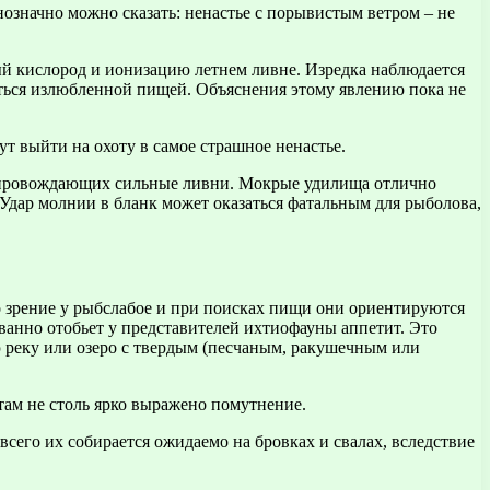
нозначно можно сказать: ненастье с порывистым ветром – не
й кислород и ионизацию летнем ливне. Изредка наблюдается
ваться излюбленной пищей. Объяснения этому явлению пока не
ут выйти на охоту в самое страшное ненастье.
 сопровождающих сильные ливни. Мокрые удилища отлично
Удар молнии в бланк может оказаться фатальным для рыболова,
о зрение у рыбслабое и при поисках пищи они ориентируются
ванно отобьет у представителей ихтиофауны аппетит. Это
ю реку или озеро с твердым (песчаным, ракушечным или
там не столь ярко выражено помутнение.
всего их собирается ожидаемо на бровках и свалах, вследствие