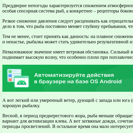
Преддверие непогоды характеризуется снижением атмосферного
особая сенсорная система рыб, а конкретнее – рецепторы боко
Резкое снижение давления следует расценивать как отрицательн
дело в том, что рыба постоянно меняет глубину пребывания, чт
Тем не менее, стоит принять как данность: на плавное снижени
и ненастье, рыбалка может стать удивительно результативной и
Немаловажное значение имеет ветровая обстановка. Сильный в
поднимает высокую волну, что особенно плохо при поплавочной 
А вот легкий или умеренный ветер, дующий с запада или юга (
хорошую рыбалку.
Весной, в период преднерестового жора, рыба меньше обращае
вариант для активизации клева. А вот затяжные дожди, сочет
периоды просветлений. В остальное время она мало интересу