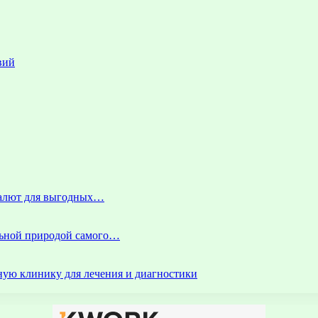
вий
 валют для выгодных…
альной природой самого…
ую клинику для лечения и диагностики