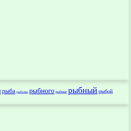
рыбный
ы
рыбного
рыба
рыбой
рыбные
рыбалки