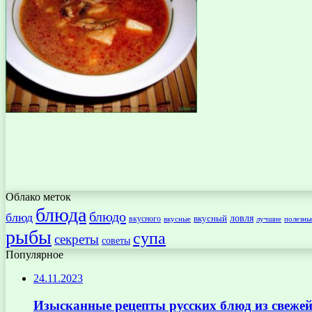
Облако меток
блюда
блюдо
блюд
ловля
вкусный
вкусного
вкусные
лучшие
полезны
рыбы
супа
секреты
советы
Популярное
24.11.2023
Изысканные рецепты русских блюд из свежей