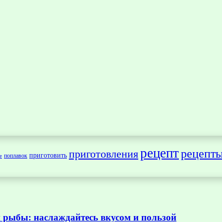
рецепт
рецепт
приготовления
приготовить
поплавок
е
 рыбы: наслаждайтесь вкусом и пользой