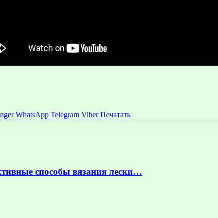
nger
WhatsApp
Telegram
Viber
Печатать
ктивные способы вязания лески…