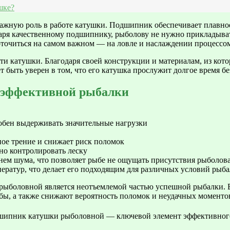
шке?
важную роль в работе катушки. Подшипник обеспечивает плавное
годаря качественному подшипнику, рыболову не нужно приклады
оточиться на самом важном — на ловле и наслаждении процессо
и катушки. Благодаря своей конструкции и материалам, из кот
ет быть уверен в том, что его катушка прослужит долгое время 
 эффективной рыбалки
обен выдерживать значительные нагрузки
ое трение и снижает риск поломок
но контролировать леску
м шума, что позволяет рыбе не ощущать присутствия рыболов
ератур, что делает его подходящим для различных условий рыб
ыболовной является неотъемлемой частью успешной рыбалки. В
бы, а также снижают вероятность поломок и неудачных моменто