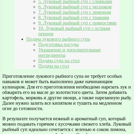
5. Луковый рыбный суп с сливками
6. Луковый рыбный суп с чесноком
7. Луковый рыбный суп с лимоном
8. Луковый рыбный суп с травами
9. Луковый рыбный суп с пряностями
10. Луковый рыбный суп с острым
перцем
Подача лукового рыбного супа
Подготовка посуды
Украшение и дополнительные
ингредиенты
Подача супа на стол
Подача на стол
Приготовление лукового рыбного супа не требует особых
навыков и может быть выполнено даже начинающим
кулинаром. Для его приготовления необходимо нарезать лук и
обжарить его на масле до золотистого цвета. Затем добавить
картофель, морковь и другие овощи, а также нарезанную рыбу.
Далее нужно залить все кипятком и тушить на медленном
огне до готовности.
В результате получается нежный и ароматный суп, который
можно подавать горячим с кусочками свежего хлеба. Луковый
рыбный суп идеально сочетается с зеленью и соком лимона,