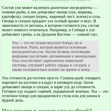
Состав ухи может включать различные ингредиенты —
помимо рыбы, в нее добавляют овощи (лук, морковь,
картофель), специи (перец, лавровый лист, зелень) и соль.
Овощи и специи придают ухе особый аромат и вкус. В
зависимости от региона, в котором готовится уха, состав
может немного отличаться. Например, в Сибири к ухе
добавляют грибы, а на Дальнем Востоке — соевый соус.
Уха — это не только вкусное блюдо, но и
полезное. Рыба, которая является основным
ингредиентом ухи, богата белком, полезными
жирными кислотами, витаминами и минералами.
Она способствует укреплению иммунной
системы, улучшает работу сердца и сосудов, а
также положительно влияет на зрение и кожу.
Уха готовится достаточно просто. Сначала рыбу очищают,
нарезают на кусочки и кладут в кипящую воду. Затем
добавляют овощи и специи, и варят уху до готовности.
Готовую уху подают горячей, украшенной зеленью. Уха — это
отличное блюдо для праздничного стола или для ужина в
будний день.
Что входит в состав ухи рыбной?