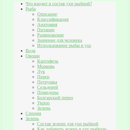
Что входит в состав ухи рыбной?
Рыба
Описание
Классификация
Анатомия
Питание
Размножение
Значение для человека
Использование рыбы в ухе
Вода
Овощи
Картофель
Морковь
Лук
Перец
Петрушка
Сельдерей
Помидоры
Болгарский перец
Укроп
Зелень
Специи
Зелень
Состав зелени для ухи рыбной
Как добавить зелень в уху рыбную