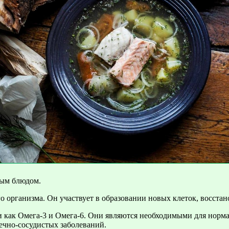
ным блюдом.
 организма. Он участвует в образовании новых клеток, восстан
как Омега-3 и Омега-6. Они являются необходимыми для норма
ечно-сосудистых заболеваний.