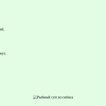
ей.
нут.