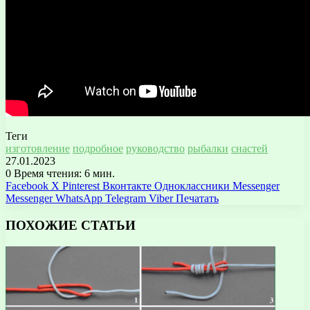
Теги
изготовление
подробное
руководство
рыбалки
снастей
27.01.2023
0
Время чтения: 6 мин.
Facebook
X
Pinterest
Вконтакте
Одноклассники
Messenger
Messenger
WhatsApp
Telegram
Viber
Печатать
ПОХОЖИЕ СТАТЬИ