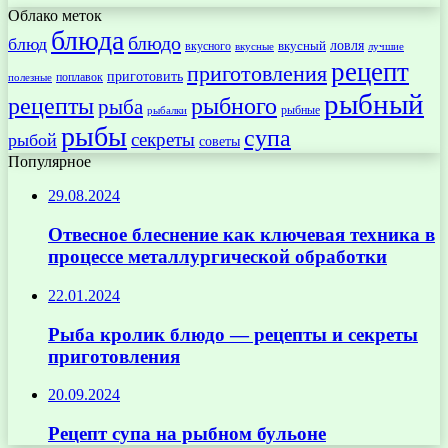
Облако меток
блюда
блюдо
блюд
ловля
вкусный
вкусного
вкусные
лучшие
рецепт
приготовления
приготовить
поплавок
полезные
рыбный
рецепты
рыбного
рыба
рыбные
рыбалки
рыбы
супа
секреты
рыбой
советы
Популярное
29.08.2024
Отвесное блеснение как ключевая техника в
процессе металлургической обработки
22.01.2024
Рыба кролик блюдо — рецепты и секреты
приготовления
20.09.2024
Рецепт супа на рыбном бульоне