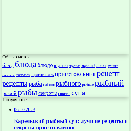
Облако меток
блюда
блюдо
блюд
ловля
вкусный
вкусного
вкусные
лучшие
рецепт
приготовления
приготовить
поплавок
полезные
рыбный
рецепты
рыбного
рыба
рыбные
рыбалки
рыбы
супа
секреты
рыбой
советы
Популярное
06.10.2023
Карельский рыбный суп: лучшие рецепты и
секреты приготовления