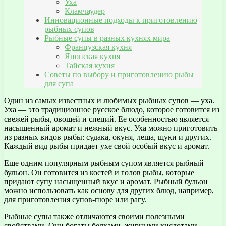
Уха
Кламчаудер
Инновационные подходы к приготовлению
рыбных супов
Рыбные супы в разных кухнях мира
Французская кухня
Японская кухня
Тайская кухня
Советы по выбору и приготовлению рыбы
для супа
Один из самых известных и любимых рыбных супов — уха.
Уха — это традиционное русское блюдо, которое готовится из
свежей рыбы, овощей и специй. Ее особенностью является
насыщенный аромат и нежный вкус. Уха можно приготовить
из разных видов рыбы: судака, окуня, леща, щуки и других.
Каждый вид рыбы придает ухе свой особый вкус и аромат.
Еще одним популярным рыбным супом является рыбный
бульон. Он готовится из костей и голов рыбы, которые
придают супу насыщенный вкус и аромат. Рыбный бульон
можно использовать как основу для других блюд, например,
для приготовления супов-пюре или рагу.
Рыбные супы также отличаются своими полезными
свойствами. Они богаты белками, жирными кислотами