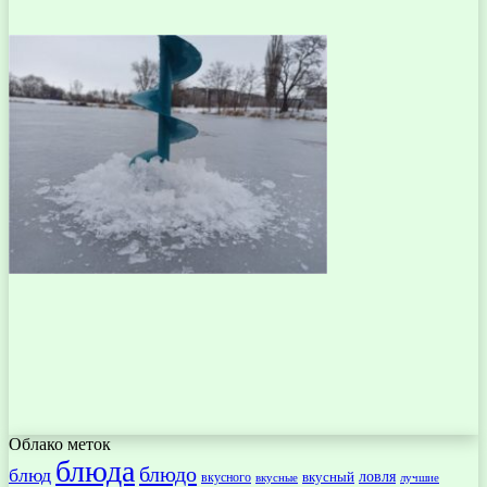
Облако меток
блюда
блюдо
блюд
ловля
вкусный
вкусного
вкусные
лучшие