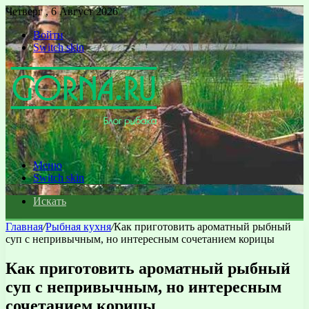
Четверг , 6 Август 2026
Войти
Switch skin
Меню
Switch skin
Искать
Главная
/
Рыбная кухня
/
Как приготовить ароматный рыбный
суп с непривычным, но интересным сочетанием корицы
Как приготовить ароматный рыбный
суп с непривычным, но интересным
сочетанием корицы