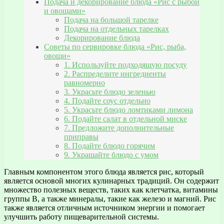
Подача и декорирование блюда «Рис с рыбой
и овощами»
Подача на большой тарелке
Подача на отдельных тарелках
Декорирование блюда
Советы по сервировке блюда «Рис, рыба,
овощи»
1. Используйте подходящую посуду
2. Распределите ингредиенты
равномерно
3. Украсьте блюдо зеленью
4. Подайте соус отдельно
5. Украсьте блюдо ломтиками лимона
6. Подайте салат в отдельной миске
7. Предложите дополнительные
приправы
8. Подайте блюдо горячим
9. Украшайте блюдо с умом
Главным компонентом этого блюда является рис, который
является основой многих кулинарных традиций. Он содержит
множество полезных веществ, таких как клетчатка, витамины
группы В, а также минералы, такие как железо и магний. Рис
также является отличным источником энергии и помогает
улучшить работу пищеварительной системы.