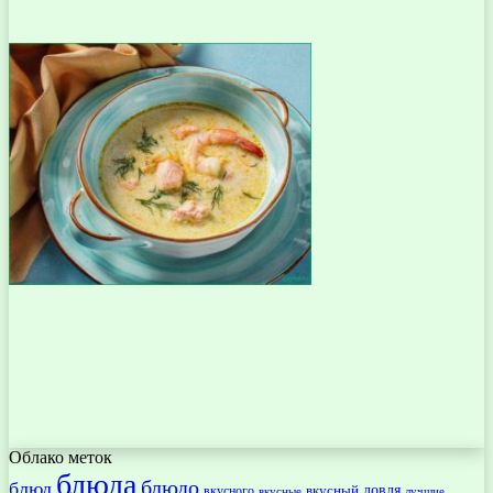
Облако меток
блюда
блюдо
блюд
ловля
вкусный
вкусного
вкусные
лучшие