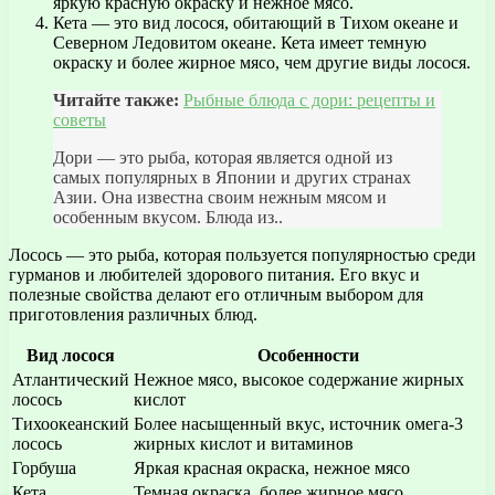
яркую красную окраску и нежное мясо.
Кета — это вид лосося, обитающий в Тихом океане и
Северном Ледовитом океане. Кета имеет темную
окраску и более жирное мясо, чем другие виды лосося.
Читайте также:
Рыбные блюда с дори: рецепты и
советы
Дори — это рыба, которая является одной из
самых популярных в Японии и других странах
Азии. Она известна своим нежным мясом и
особенным вкусом. Блюда из..
Лосось — это рыба, которая пользуется популярностью среди
гурманов и любителей здорового питания. Его вкус и
полезные свойства делают его отличным выбором для
приготовления различных блюд.
Вид лосося
Особенности
Атлантический
Нежное мясо, высокое содержание жирных
лосось
кислот
Тихоокеанский
Более насыщенный вкус, источник омега-3
лосось
жирных кислот и витаминов
Горбуша
Яркая красная окраска, нежное мясо
Кета
Темная окраска, более жирное мясо