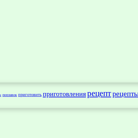
рецепт
рецепт
приготовления
приготовить
поплавок
е