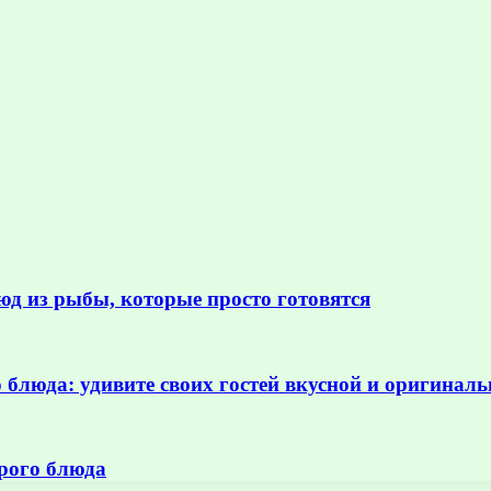
юд из рыбы, которые просто готовятся
блюда: удивите своих гостей вкусной и оригиналь
рого блюда