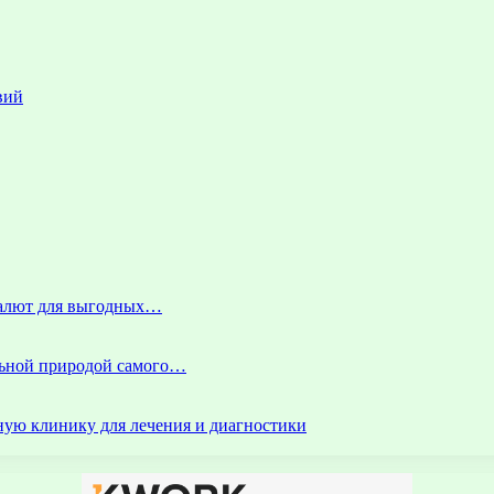
вий
 валют для выгодных…
альной природой самого…
ую клинику для лечения и диагностики