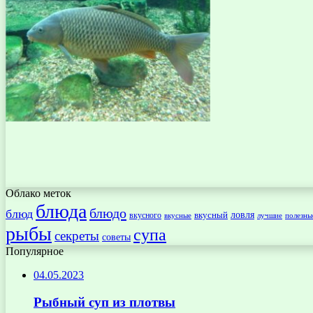
Облако меток
блюда
блюдо
блюд
ловля
вкусный
вкусного
вкусные
лучшие
полезны
рыбы
супа
секреты
советы
Популярное
04.05.2023
Рыбный суп из плотвы