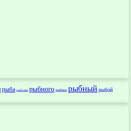
рыбный
ы
рыбного
рыба
рыбой
рыбные
рыбалки