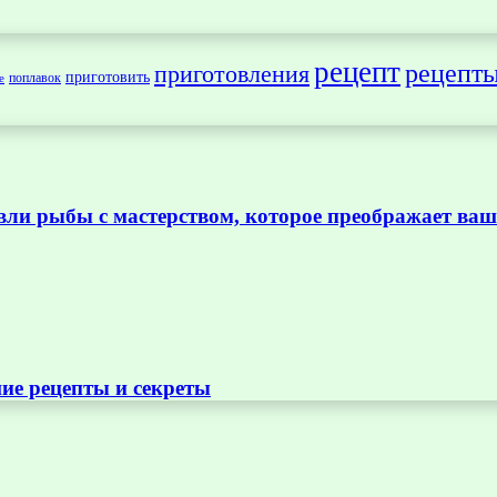
рецепт
рецепт
приготовления
приготовить
поплавок
е
вли рыбы с мастерством, которое преображает в
ие рецепты и секреты