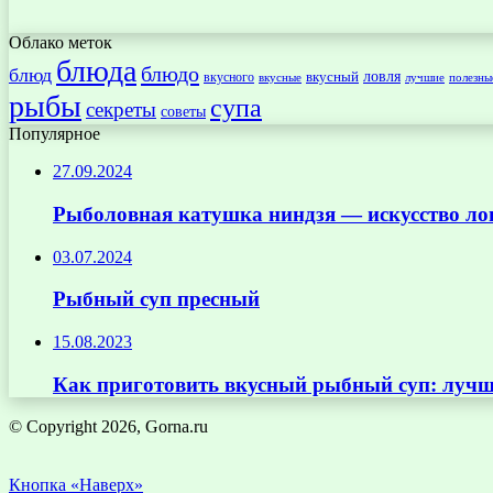
Облако меток
блюда
блюдо
блюд
ловля
вкусный
вкусного
вкусные
лучшие
полезны
рыбы
супа
секреты
советы
Популярное
27.09.2024
Рыболовная катушка ниндзя — искусство ло
03.07.2024
Рыбный суп пресный
15.08.2023
Как приготовить вкусный рыбный суп: лучш
© Copyright 2026, Gorna.ru
Кнопка «Наверх»