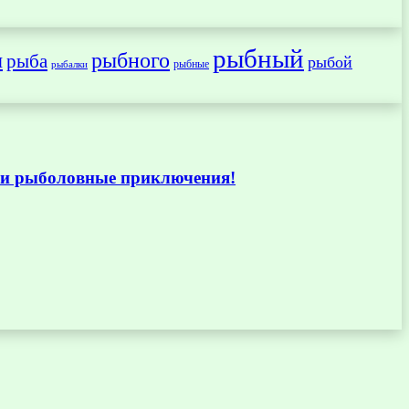
рыбный
ы
рыбного
рыба
рыбой
рыбные
рыбалки
аши рыболовные приключения!