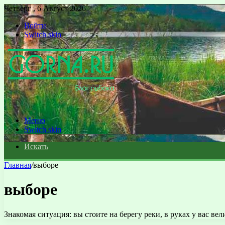
Четверг , 6 Август 2026
Войти
Switch skin
Меню
Switch skin
Искать
Главная
/
выборе
выборе
Знакомая ситуация: вы стоите на берегу реки, в руках у вас в