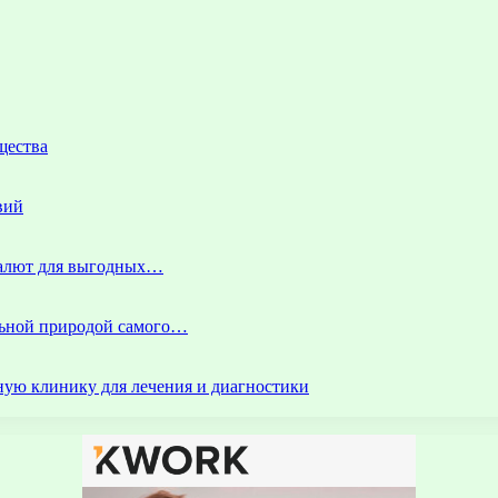
щества
вий
 валют для выгодных…
альной природой самого…
ую клинику для лечения и диагностики