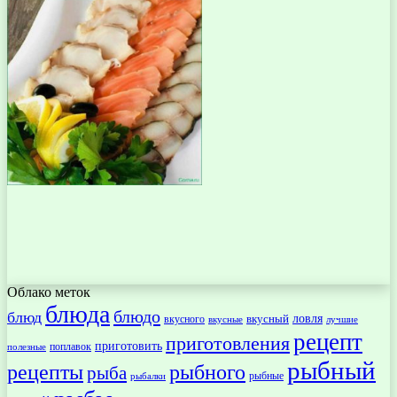
Облако меток
блюда
блюдо
блюд
ловля
вкусный
вкусного
вкусные
лучшие
рецепт
приготовления
приготовить
поплавок
полезные
рыбный
рецепты
рыбного
рыба
рыбные
рыбалки