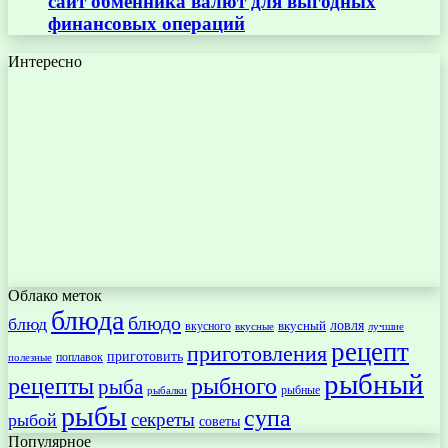
сайт обменника валют для выгодных
финансовых операций
Интересно
Облако меток
блюда
блюдо
блюд
ловля
вкусный
вкусного
вкусные
лучшие
рецепт
приготовления
приготовить
поплавок
полезные
рыбный
рецепты
рыбного
рыба
рыбные
рыбалки
рыбы
супа
секреты
рыбой
советы
Популярное