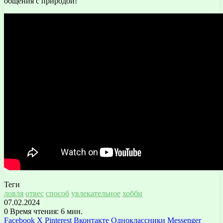
общения с природой!
Теги
ловля
отвес
способ
увлекательное
хобби
07.02.2024
0
Время чтения: 6 мин.
Facebook
X
Pinterest
Вконтакте
Одноклассники
Messenger