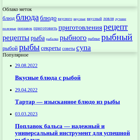
Облако меток
блюда
блюдо
блюд
ловля
вкусный
вкусного
вкусные
лучшие
рецепт
приготовления
приготовить
поплавок
полезные
рыбный
рецепты
рыбного
рыба
рыбные
рыбалки
рыбы
супа
секреты
рыбой
советы
Популярное
29.08.2022
Вкусные блюда с рыбой
29.04.2022
Тартар — изысканное блюдо из рыбы
03.03.2023
Поплавок бальса — надежный и
универсальный инструмент для успешной
рыбалки